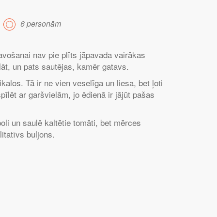
6 personām
tavošanai nav pie plīts jāpavada vairākas
klāt, un pats sautējas, kamēr gatavs.
los. Tā ir ne vien veselīga un liesa, bet ļoti
īlēt ar garšvielām, jo ēdienā ir jājūt pašas
oli un saulē kaltētie tomāti, bet mērces
itatīvs buljons.