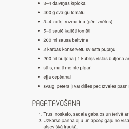
3–4 daiviņas ķiploka
400 g svaigu tomātu
3–4 zariņi rozmarīna (pēc izvēles)
5–6 saulē kaltēti tomāti
200 ml sausa baltvīna
2 kārbas konservētu sviesta pupiņu
200 ml buljona ( 1 kubiņš vistas buljona a
sāls, malti melnie pipari
eļļa cepšanai
svaigi pētersīļi vai dilles pēc izvēles pas
Pagatavošana
Trusi noskalo, sadala gabalos un ierīvē ar
Uzkarsē pannā eļļu un apcep gaļu no visā
atsevišķā traukā.