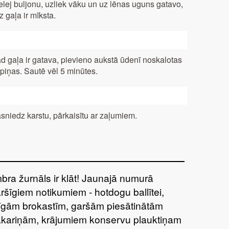
elej buljonu, uzliek vāku un uz lēnas uguns gatavo,
dz gaļa ir mīksta.
d gaļa ir gatava, pievieno aukstā ūdenī noskalotas
piņas. Sautē vēl 5 minūtes.
sniedz karstu, pārkaisītu ar zaļumiem.
bra žurnāls ir klāt! Jaunajā numurā
aršīgiem notikumiem - hotdogu ballītei,
tīgām brokastīm, garšām piesātinātām
kariņām, krājumiem konservu plauktiņam