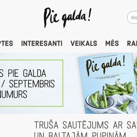
PTES
INTERESANTI
VEIKALS
MĒS
RA
TRUŠA SAUTĒJUMS AR SA
UN BALTAJĀM PUPIŅĀM