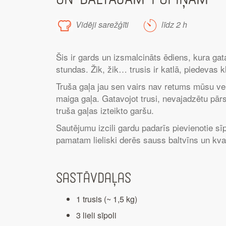
Vidēji sarežģīti
līdz 2 h
Šis ir gards un izsmalcināts ēdiens, kura ga
stundas. Žik, žik… trusis ir katlā, piedevas 
Truša gaļa jau sen vairs nav retums mūsu veika
maiga gaļa. Gatavojot trusi, nevajadzētu pārsp
truša gaļas izteikto garšu.
Sautējumu izcili gardu padarīs pievienotie sīp
pamatam lieliski derēs sauss baltvīns un kval
Sastāvdaļas
1 trusis (~ 1,5 kg)
3 lieli sīpoli