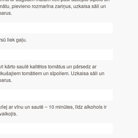
mātu, pievieno rozmarīna zariņus, uzkaisa sāli un
parus.
rsū liek gaļu.
ri kārto saulē kaltētos tomātus un pārsedz ar
likušajiem tomātiem un sīpoliem. Uzkaisa sāli un
parus.
rlej ar vīnu un sautē ~ 10 minūtes, līdz alkohols ir
tvaikojis.