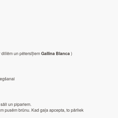
r dillēm un pētersīļiem
Gallina Blanca
)
niegšanai
 sāli un pipariem.
m pusēm brūnu. Kad gaļa apcepta, to pārliek