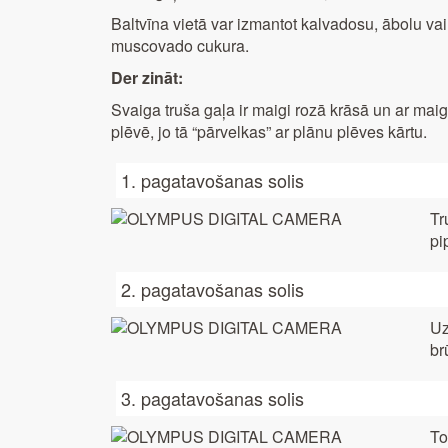
Baltvīna vietā var izmantot kalvadosu, ābolu vai
muscovado cukura.
Der zināt:
Svaiga truša gaļa ir maigi rozā krāsā un ar maigu
plēvē, jo tā “pārvelkas” ar plānu plēves kārtu.
1. pagatavošanas solis
Tr
pi
2. pagatavošanas solis
Uz
br
3. pagatavošanas solis
To