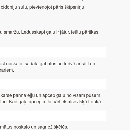
 cidoniju sulu, pievienojot pāris šķipsniņu
 smaržu. Ledusskapī gaļu ir jātur, ietītu pārtikas
usi noskalo, sadala gabalos un ierīvē ar sāli un
pariem.
karsē pannā eļļu un apcep gaļu no visām pusēm
ūnu. Kad gaļa apcepta, to pārliek atsevišķā traukā.
mātus noskalo un sagriež šķēlēs.