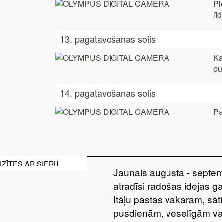
Pi
lī
13. pagatavošanas solis
Ka
pu
14. pagatavošanas solis
Pa
ZĪTES AR SIERU
Jaunais augusta - septem
atradīsi radošas idejas g
Itāļu pastas vakaram, sā
pusdienām, veselīgām va