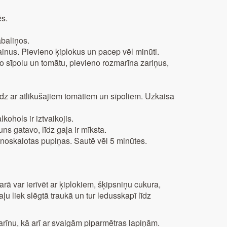
ēs.
abaliņos.
inus. Pievieno ķiplokus un pacep vēl minūti.
 sīpolu un tomātu, pievieno rozmarīna zariņus,
edz ar atlikušajiem tomātiem un sīpoliem. Uzkaisa
kohols ir iztvaikojis.
ns gatavo, līdz gaļa ir mīksta.
 noskalotas pupiņas. Sautē vēl 5 minūtes.
karā var ierīvēt ar ķiplokiem, šķipsniņu cukura,
ļu liek slēgtā traukā un tur ledusskapī līdz
arīnu, kā arī ar svaigām piparmētras lapiņām.