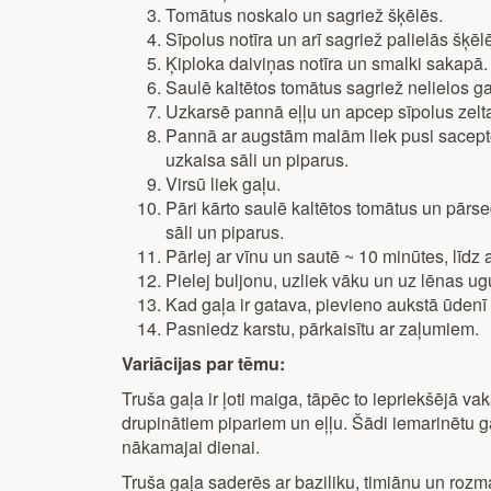
Tomātus noskalo un sagriež šķēlēs.
Sīpolus notīra un arī sagriež palielās šķēl
Ķiploka daiviņas notīra un smalki sakapā.
Saulē kaltētos tomātus sagriež nelielos g
Uzkarsē pannā eļļu un apcep sīpolus zelta
Pannā ar augstām malām liek pusi sacepto
uzkaisa sāli un piparus.
Virsū liek gaļu.
Pāri kārto saulē kaltētos tomātus un pārs
sāli un piparus.
Pārlej ar vīnu un sautē ~ 10 minūtes, līdz al
Pielej buljonu, uzliek vāku un uz lēnas ugu
Kad gaļa ir gatava, pievieno aukstā ūdenī
Pasniedz karstu, pārkaisītu ar zaļumiem.
Variācijas par tēmu:
Truša gaļa ir ļoti maiga, tāpēc to iepriekšējā va
drupinātiem pipariem un eļļu. Šādi iemarinētu ga
nākamajai dienai.
Truša gaļa saderēs ar baziliku, timiānu un rozm