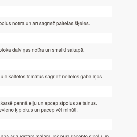
polus notīra un arī sagriež palielās šķēlēs.
ploka daiviņas notīra un smalki sakapā.
ulē kaltētos tomātus sagriež nelielos gabaliņos.
karsē pannā eļļu un apcep sīpolus zeltainus.
evieno ķiplokus un pacep vēl minūti.
nnā ar augstām malām liek pusi sacepto sīpolu un