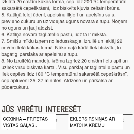
izklātā 20 cm/dm kūkas formā, cep līdz 200 °C temperatūrai
sakarsētā cepeškrāsnī, līdz biskvīts kļuvis zeltaini brūns.
5. Katliņā ielej ūdeni, apelsīnu liķieri un apelsīnu sulu,
pievieno cukuru un uz vidējas uguns novāra sīrupu. Noņem
no uguns un ļauj atdzist.
6. Katliņā novāra tagliatelle pastu, līdz tā ir mīksta.
7. Smilšu mīklu izņem no ledusskapja, izrullē un ieklāj 22
cm/dm lielā kūkas formā. Nākamajā kārtā liek biskvītu, to
bagātīgi pārslaka ar apelsīnu sīrupu.
8. No izrullētā mandeļu krēma izgriež 20 cm/dm lielu apli un
uzliek virsū biskvīta kārtai. Visu pārklāj ar tagliatelle pastu un
liek cepties līdz 180 °C temperatūrai sakarsētā cepeškrāsnī,
cep aptuveni 35–37 minūtes. Atdzesē un pārkaisa ar
pūdercukuru.
Jūs varētu interesēt
COXINHA – FRITĒTAS
EKLĒRSIRSNIŅAS AR
VISTAS GAĻAS
MATCHA KRĒMU
KROKETES