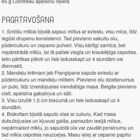
65 g Cointreau apelsīnu liķiera
Pagatavošana
1. Smilšu mīklai bļodā sajauc miltus ar sviestu, visu mīca, līdz
iegūst drupenu konsistenci. Tad pievieno sakultu olu,
pūdercukuru un cepamo pulveri. Visu kārtīgi samīca, bet
nepārstrādā mīklu, lai tā paliek viegla un kraukšķīga cepoties.
Ietin pārtikas plēvē un liek ledusskapī uz 4 stundām vai
diennakti.
2. Mandeļu krēmam jeb Frangipane saputo sviestu ar
pūdercukuru un mandeļu miltiem. Pievieno olu dzeltenumus
un puto, līdz izveidojusies viendabīga masa. Beigās pievieno
cieti, apelsīna gabaliņus un sāli.
3. Visu izrullē 1,5 cm biezumā un liek ledusskapī uz 4
stundām.
4. Biskvītam bļodā saputo olas ar cukuru. Kad masa
dubultojusies un kļuvusi gaiša, pamazām iesijā miltus,
nepārmaisot mīklu, jo saputotā ola var zaudēt porainumu un
tad mīkla cepoties neuzceļas. Masu ielej ar cepamo papīru