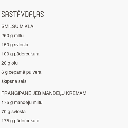
Sastāvdaļas
SMILŠU MĪKLAI
250 g miltu
150 g sviesta
100 g pūdercukura
28 g olu
6 g cepamā pulvera
šķipsna sāls
FRANGIPANE JEB MANDEĻU KRĒMAM
175 g mandeļu miltu
70 g sviesta
175 g pūdercukura