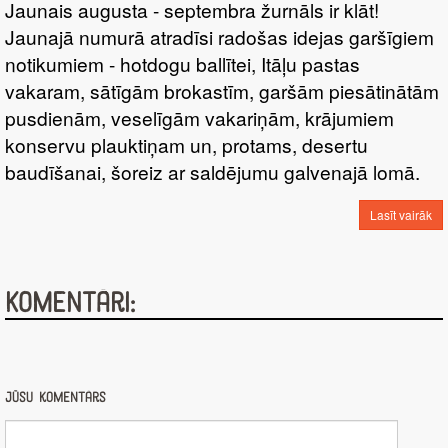
Jaunais augusta - septembra žurnāls ir klāt!
Jaunajā numurā atradīsi radošas idejas garšīgiem
notikumiem - hotdogu ballītei, Itāļu pastas
vakaram, sātīgām brokastīm, garšām piesātinātām
pusdienām, veselīgām vakariņām, krājumiem
konservu plauktiņam un, protams, desertu
baudīšanai, šoreiz ar saldējumu galvenajā lomā.
Lasīt vairāk
Komentāri:
Jūsu komentārs