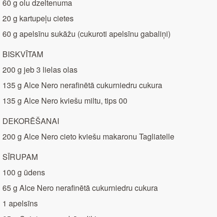
60 g olu dzeltenuma
20 g kartupeļu cietes
60 g apelsīnu sukāžu (cukuroti apelsīnu gabaliņi)
BISKVĪTAM
200 g jeb 3 lielas olas
135 g Alce Nero nerafinētā cukurniedru cukura
135 g Alce Nero kviešu miltu, tips 00
DEKORĒŠANAI
200 g Alce Nero cieto kviešu makaronu Tagliatelle
SĪRUPAM
100 g ūdens
65 g Alce Nero nerafinētā cukurniedru cukura
1 apelsīns