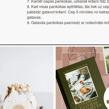
7. Kamēr cepas pankūkas, uzkarsē krāsni līdz 2
8. Kad visas pankūkas apfritētas, tās liek uz c
pabeidz gatavot krāsnī. Cep 5 minūtes no katras 
gatavas.
9. Gatavās pankūkas pasniedz ar notecināto kr