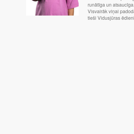
runātīga un atsaucīga
Visvairāk viņai pado
tieši Vidusjūras ēdieni