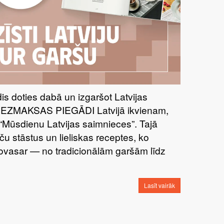
īdis doties dabā un izgaršot Latvijas
BEZMAKSAS PIEGĀDI Latvijā ikvienam,
“Mūsdienu Latvijas saimnieces”. Tajā
ču stāstus un lieliskas receptes, ko
šovasar — no tradicionālām garšām līdz
Lasīt vairāk