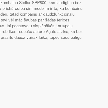
s kombainu Stollar SPP800, kas jaudīgi un bez
la priekšrocība šim modelim ir tā, ka kombainu
enderi, tātad kombains ar daudzfunkcionālu
 tevi vēl māc šaubas par šādas ierīces
s, lai pagatavotu visplānākās kartupeļu
s rubrikas recepšu autore Agate atzina, ka bez
rasītu daudz vairāk laika, tāpēc šādu palīgu