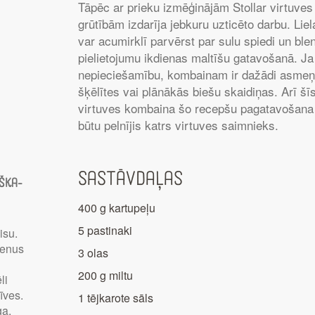
Tāpēc ar prieku izmēģinājām Stollar virtuve
grūtībām izdarīja jebkuru uzticēto darbu. Lie
var acumirklī parvērst par sulu spiedi un bl
pielietojumu ikdienas maltīšu gatavošanā. Ja
nepieciešamību, kombainam ir dažādi asmeņu
šķēlītes vai plānākās biešu skaidiņas. Arī šī
virtuves kombaina šo recepšu pagatavošana p
būtu pelnījis katrs virtuves saimnieks.
Sastāvdaļas
ška-
400 g kartupeļu
5 pastinaki
isu.
ienus
3 olas
200 g miltu
li
īves.
1 tējkarote sāls
ga,