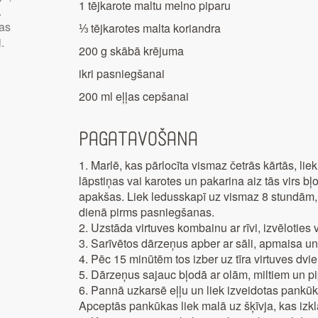
1 tējkarote maltu melno piparu
.
das
⅓ tējkarotes malta koriandra
.
200 g skābā krējuma
ikri pasniegšanai
200 ml eļļas cepšanai
Pagatavošana
1. Marlē, kas pārlocīta vismaz četrās kārtās, l
lāpstiņas vai karotes un pakarina aiz tās virs bļ
apakšas. Liek ledusskapī uz vismaz 8 stundām, l
dienā pirms pasniegšanas.
2. Uzstāda virtuves kombainu ar rīvi, izvēloties
3. Sarīvētos dārzeņus apber ar sāli, apmaisa un
4. Pēc 15 minūtēm tos izber uz tīra virtuves dvi
5. Dārzeņus sajauc bļodā ar olām, miltiem un p
6. Pannā uzkarsē eļļu un liek izveidotas pank
Apceptās pankūkas liek malā uz šķīvja, kas izklā