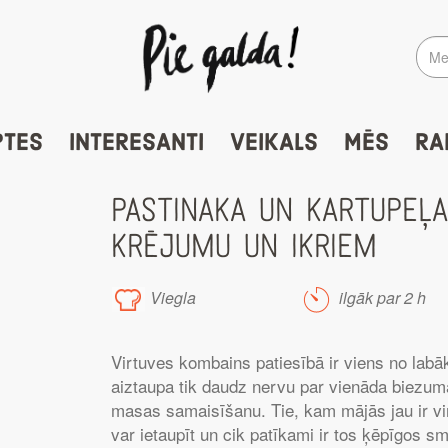
PTES
INTERESANTI
VEIKALS
MĒS
RA
PASTINAKA UN KARTUPEĻA
KRĒJUMU UN IKRIEM
Viegla
ilgāk par 2 h
Virtuves kombains patiesībā ir viens no labā
aiztaupa tik daudz nervu par vienāda biezum
masas samaisīšanu. Tie, kam mājās jau ir vir
var ietaupīt un cik patīkami ir tos ķēpīgos 