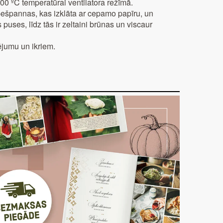
00 ºC temperatūrai ventilatora režīmā.
epešpannas, kas izklāta ar cepamo papīru, un
puses, līdz tās ir zeltaini brūnas un viscaur
ējumu un ikriem.