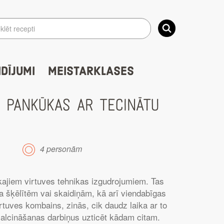
IDĪJUMI
MEISTARKLASES
 PANKŪKAS AR TECINĀTU
4 personām
kajiem virtuves tehnikas izgudrojumiem. Tas
a šķēlītēm vai skaidiņām, kā arī viendabīgas
tuves kombains, zinās, cik daudz laika ar to
smalcināšanas darbiņus uzticēt kādam citam.