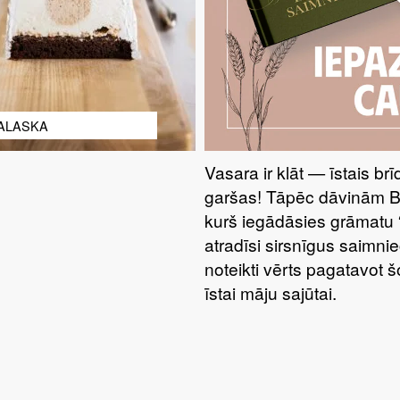
ALASKA
Vasara ir klāt — īstais br
garšas! Tāpēc dāvinām 
kurš iegādāsies grāmatu 
atradīsi sirsnīgus saimnie
noteikti vērts pagatavot 
īstai māju sajūtai.