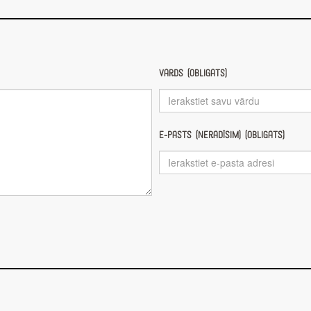
Vārds (obligāts)
E-pasts (nerādīsim) (obligāts)