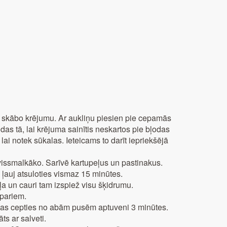
iek skābo krējumu. Ar aukliņu piesien pie cepamās
odas tā, lai krējuma sainītis neskartos pie bļodas
ai notek sūkalas. Ieteicams to darīt iepriekšējā
 vissmalkāko. Sarīvē kartupeļus un pastinakus.
 ļauj atsuloties vismaz 15 minūtes.
eļa un cauri tam izspiež visu šķidrumu.
ipariem.
ūkas cepties no abām pusēm aptuveni 3 minūtes.
ts ar salveti.