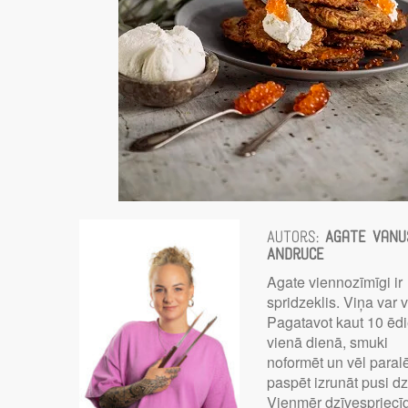
Autors:
Agate Vanu
Andruce
Agate viennozīmīgi ir
spridzeklis. Viņa var v
Pagatavot kaut 10 ēd
vienā dienā, smuki
noformēt un vēl paralē
paspēt izrunāt pusi dz
Vienmēr dzīvespriecī