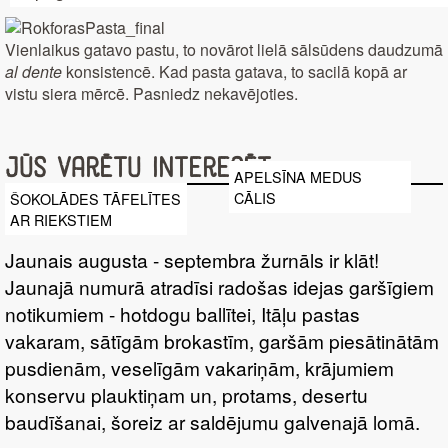
Vienlaikus gatavo pastu, to novārot lielā sālsūdens daudzumā
al dente
konsistencē. Kad pasta gatava, to sacilā kopā ar
vistu siera mērcē. Pasniedz nekavējoties.
Jūs varētu interesēt
APELSĪNA MEDUS
CĀLIS
ŠOKOLĀDES TĀFELĪTES
AR RIEKSTIEM
Jaunais augusta - septembra žurnāls ir klāt!
Jaunajā numurā atradīsi radošas idejas garšīgiem
notikumiem - hotdogu ballītei, Itāļu pastas
vakaram, sātīgām brokastīm, garšām piesātinātām
pusdienām, veselīgām vakariņām, krājumiem
konservu plauktiņam un, protams, desertu
baudīšanai, šoreiz ar saldējumu galvenajā lomā.