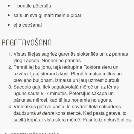
1 buntīte pētersīļu
sāls un svaigi malti melnie pipari
eļļa cepšanai
Pagatavošana
Vistas filejas sagriež garenās sloksnītēs un uz pannas
viegli apcep. Noņem no pannas.
Pannā lej buljonu, tajā iedrupina Rokfora sieru un
uzvāra. Ļauj sieram izkust. Pienā iemaisa miltus un
pievieno buljonam. Izmaisa un ļauj uzmest burbuli.
Sacepto gaļu liek sagatavotajā mērcē un uz lēnas
uguns sautē 5–7 minūtes. Pētersīļus sakapā un
pārkaisa mērcei, kad tā jau noņemta no uguns.
Vienlaikus gatavo pastu, to novārot lielā sālsūdens
daudzumā
al dente
konsistencē. Kad pasta gatava, to
sacilā kopā ar vistu siera mērcē. Pasniedz nekavējoties.