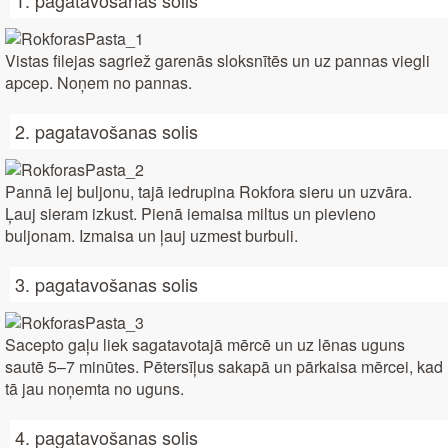
1. pagatavošanas solis
Vistas filejas sagriež garenās sloksnītēs un uz pannas viegli
apcep. Noņem no pannas.
2. pagatavošanas solis
Pannā lej buljonu, tajā iedrupina Rokfora sieru un uzvāra.
Ļauj sieram izkust. Pienā iemaisa miltus un pievieno
buljonam. Izmaisa un ļauj uzmest burbuli.
3. pagatavošanas solis
Sacepto gaļu liek sagatavotajā mērcē un uz lēnas uguns
sautē 5–7 minūtes. Pētersīļus sakapā un pārkaisa mērcei, kad
tā jau noņemta no uguns.
4. pagatavošanas solis