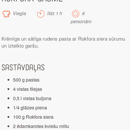
Viegla
līdz 1 h
6
personām
Krēmīga un sātīga rudens pasta ar Rokfora siera sūrumu
un izteikto garšu.
Sastāvdaļas
500 g pastas
4 vistas filejas
0,5 l vistas buljona
1/4 glāzes piena
100 g Rokfora siera
2 ēdamkarotes kviešu miltu