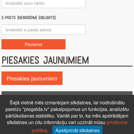
E-pasts (nerādīsim) (obligāts)
PIESAKIES JAUNUMIEM
Piesakies jaunumiem
Pie GALDA!
Šajā vietnē mēs izmantojam sīkdatnes, lai nodrošinātu
Kontakti
Reklāma
Par mums
Autortiesības
pareizu "piegalda.lv" pakalpojumus un funkcijas, analizētu
PRIVĀTUMA POLITIKA
NOTEIKUMI – DISTANCES
pārlūkošanas statistiku. Vairāk par to, ka mēs apstrādājam
sīkdatnes un citu informāciju vari uzzināt mūsu
privātuma
LĪGUMS
Uz augšu ↑
politikā
.
Apstiprināt sīkdatnes
© 2026 Visas tiesības aizsargātas