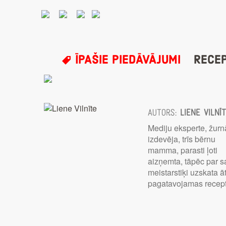
ĪPAŠIE PIEDĀVĀJUMI
RECE
Autors:
Liene Vilnī
Mediju eksperte, žurn
izdevēja, trīs bērnu
mamma, parasti ļoti
aizņemta, tāpēc par 
meistarstiķi uzskata āt
pagatavojamas recep