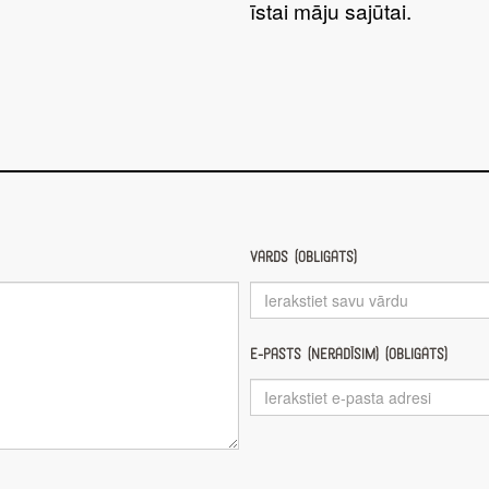
īstai māju sajūtai.
Vārds (obligāts)
E-pasts (nerādīsim) (obligāts)