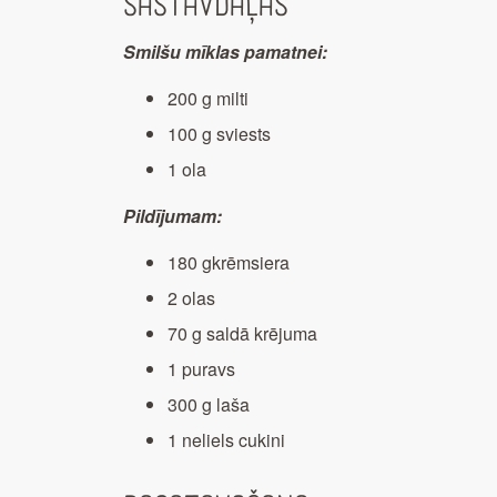
Sastāvdaļas
Smilšu mīklas pamatnei:
200 g milti
100 g sviests
1 ola
Pildījumam:
180 gkrēmsiera
2 olas
70 g saldā krējuma
1 puravs
300 g laša
1 neliels cukini