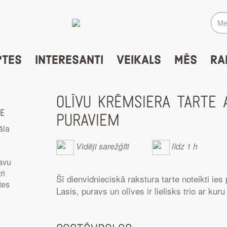
PTES
INTERESANTI
VEIKALS
MĒS
RA
OLĪVU KRĒMSIERA TARTE A
te
PURAVIEM
āla
Vidēji sarežģīti
līdz 1 h
savu
ri
Šī dienvidnieciskā rakstura tarte noteikti ie
tes
Lasis, puravs un olīves ir lielisks trio ar kur