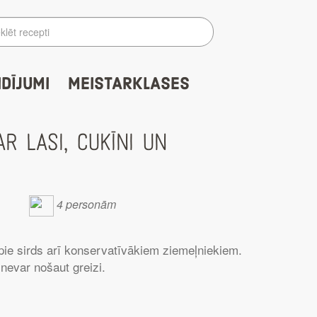
IDĪJUMI
MEISTARKLASES
R LASI, CUKĪNI UN
4 personām
s pie sirds arī konservatīvākiem ziemeļniekiem.
u nevar nošaut greizi.