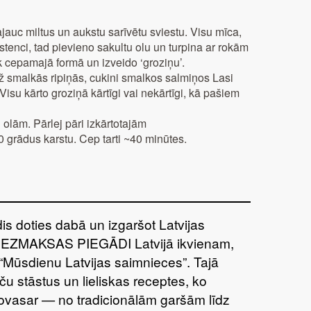
auc miltus un aukstu sarīvētu sviestu. Visu mīca,
stenci, tad pievieno sakultu olu un turpina ar rokām
ek cepamajā formā un izveido ‘groziņu’.
ž smalkās ripiņās, cukini smalkos salmiņos Lasi
 Visu kārto groziņā kārtīgi vai nekārtīgi, kā pašiem
olām. Pārlej pāri izkārtotajām
 grādus karstu. Cep tarti ~40 minūtes.
īdis doties dabā un izgaršot Latvijas
BEZMAKSAS PIEGĀDI Latvijā ikvienam,
“Mūsdienu Latvijas saimnieces”. Tajā
ču stāstus un lieliskas receptes, ko
šovasar — no tradicionālām garšām līdz