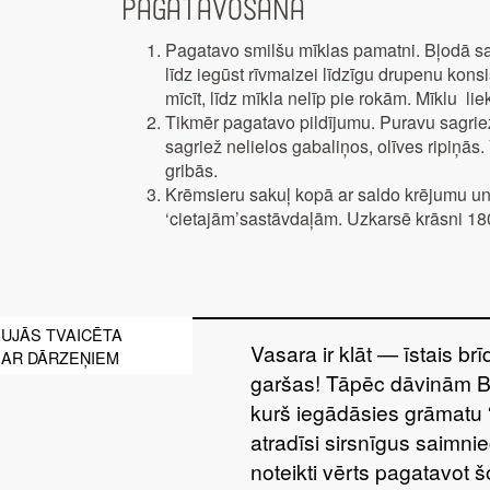
Pagatavošana
Pagatavo smilšu mīklas pamatni. Bļodā saj
līdz iegūst rīvmaizei līdzīgu drupenu konsi
mīcīt, līdz mīkla nelīp pie rokām. Mīklu li
Tikmēr pagatavo pildījumu. Puravu sagrie
sagriež nelielos gabaliņos, olīves ripiņās.
gribās.
Krēmsieru sakuļ kopā ar saldo krējumu un 
‘cietajām’sastāvdaļām. Uzkarsē krāsni 180
UJĀS TVAICĒTA
Vasara ir klāt — īstais br
 AR DĀRZEŅIEM
garšas! Tāpēc dāvinām 
kurš iegādāsies grāmatu 
atradīsi sirsnīgus saimnie
noteikti vērts pagatavot 