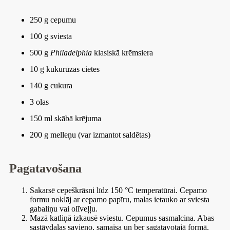
250 g cepumu
100 g sviesta
500 g
Philadelphia
klasiskā krēmsiera
10 g kukurūzas cietes
140 g cukura
3 olas
150 ml skābā krējuma
200 g melleņu (var izmantot saldētas)
Pagatavošana
Sakarsē cepeškrāsni līdz 150 °C temperatūrai. Cepamo
formu noklāj ar cepamo papīru, malas ietauko ar sviesta
gabaliņu vai olīveļļu.
Mazā katliņā izkausē sviestu. Cepumus sasmalcina. Abas
sastāvdaļas savieno, samaisa un ber sagatavotajā formā.