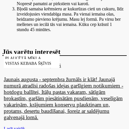
Nopresē pamatni ar pirkstiem vai karoti.
Bļodā samaisa krēmsieru ar kukurūzas cieti un cukuru, līdz
izveidojusies viendabīga masa. Pa vienai iemaisa olas,
beidzamo pievieno krējumu. Masu lej formā. Pa virsu ber
mellenes un iecilā tās vai iemaisa. Kūku cep krāsnī 1
stundu 45 minūtes.
Jūs varētu interesēt
PLAUCĒTĀ MĪKLA
VISTAS KEBABA ŠĶĪVIS
Jaunais augusta - septembra žurnāls ir klāt! Jaunajā
numurā atradīsi radošas idejas garšīgiem notikumiem -
hotdogu ballītei, Itāļu pastas vakaram, sātīgām
brokastīm, garšām piesātinātām pusdienām, veselīgām
vakariņām, krājumiem konservu plauktiņam un,
protams, desertu baudīšanai, šoreiz ar saldējumu
galvenajā lomā.
Lasīt vairāk