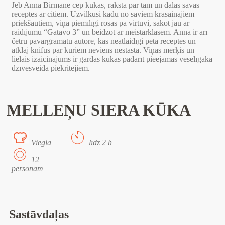
Jeb Anna Birmane cep kūkas, raksta par tām un dalās savās
receptes ar citiem. Uzvilkusi kādu no saviem krāsainajiem
priekšautiem, viņa piemīlīgi rosās pa virtuvi, sākot jau ar
raidījumu “Gatavo 3” un beidzot ar meistarklasēm. Anna ir arī
četru pavārgrāmatu autore, kas neatlaidīgi pēta receptes un
atklāj knifus par kuriem neviens nestāsta. Viņas mērķis un
lielais izaicinājums ir gardās kūkas padarīt pieejamas veselīgāka
dzīvesveida piekritējiem.
MELLEŅU SIERA KŪKA
Viegla
līdz 2 h
12
personām
Sastāvdaļas