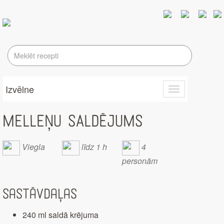
Izvēlne
Toggle
navigation
MELLEŅU SALDĒJUMS
Viegla
līdz 1 h
4
personām
Sastāvdaļas
240 ml saldā krējuma