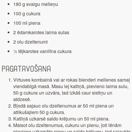
180 g svaigu melleņu
100 g cukura
100 ml piena
2 ēdamkarotes laima sulas
2 olu dzeltenumi
½ tējkarotes vanilīna cukura
Pagatavošana
Virtuves kombainā vai ar rokas blenderi mellenes samaļ
viendabīgā masā. Masu lej katliņā, pievieno laima sulu,
50 g cukura un uzvāra, tad izkāš caur sietiņu un
atdzesē.
Bļodā sajauc olu dzeltenumus ar 50 ml piena un
atlikušajiem 50 g cukura.
Katliņā uzkarsē saldo krējumu un 50 ml piena.
Maisot olu dzeltenumus, cukuru un pienu, ļoti lēnām
pievieno uzkarsēto pienu un saldo krējumu, tad sajaukto