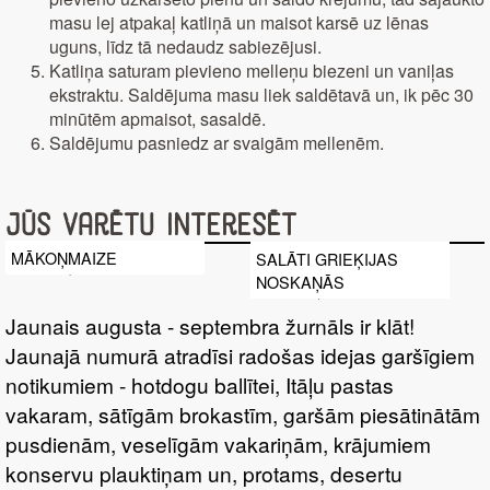
masu lej atpakaļ katliņā un maisot karsē uz lēnas
uguns, līdz tā nedaudz sabiezējusi.
Katliņa saturam pievieno melleņu biezeni un vaniļas
ekstraktu. Saldējuma masu liek saldētavā un, ik pēc 30
minūtēm apmaisot, sasaldē.
Saldējumu pasniedz ar svaigām mellenēm.
Jūs varētu interesēt
MĀKOŅMAIZE
SALĀTI GRIEĶIJAS
NOSKAŅĀS
Jaunais augusta - septembra žurnāls ir klāt!
Jaunajā numurā atradīsi radošas idejas garšīgiem
notikumiem - hotdogu ballītei, Itāļu pastas
vakaram, sātīgām brokastīm, garšām piesātinātām
pusdienām, veselīgām vakariņām, krājumiem
konservu plauktiņam un, protams, desertu