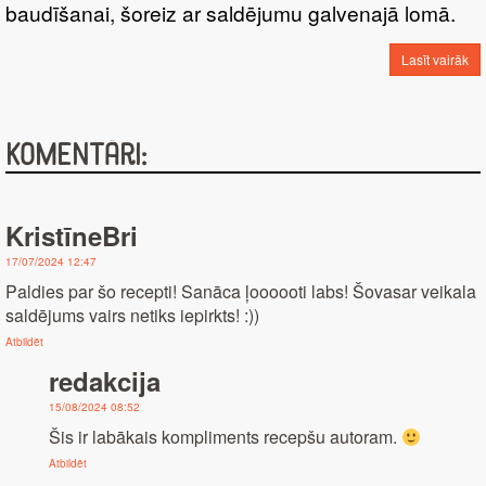
baudīšanai, šoreiz ar saldējumu galvenajā lomā.
Lasīt vairāk
Komentāri:
KristīneBri
17/07/2024 12:47
Paldies par šo recepti! Sanāca ļoooooti labs! Šovasar veikala
saldējums vairs netiks iepirkts! :))
Atbildēt
redakcija
15/08/2024 08:52
Šis ir labākais kompliments recepšu autoram.
Atbildēt