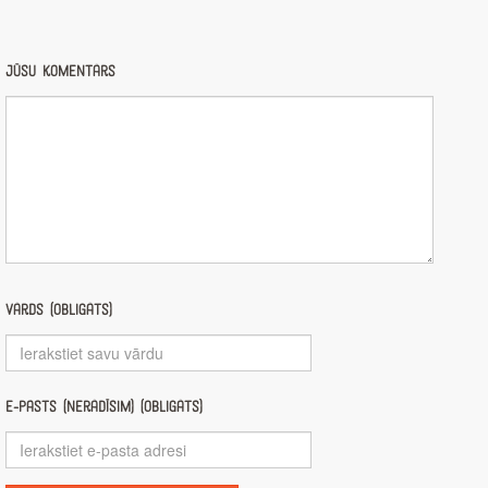
Jūsu komentārs
Vārds (obligāts)
E-pasts (nerādīsim) (obligāts)