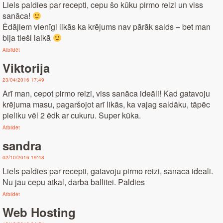
Liels paldies par recepti, cepu šo kūku pirmo reizi un viss
sanāca!
Ēdājiem vienīgi likās ka krējums nav pārāk salds – bet man
bija tieši laikā
Atbildēt
Viktorija
23/04/2016 17:49
Arī man, cepot pirmo reizi, viss sanāca ideāli! Kad gatavoju
krējuma masu, pagaršojot arī likās, ka vajag saldāku, tāpēc
pieliku vēl 2 ēdk ar cukuru. Super kūka.
Atbildēt
sandra
02/10/2016 19:48
Liels paldies par recepti, gatavoju pirmo reizi, sanaca ideali.
Nu jau cepu atkal, darba ballitei. Paldies
Atbildēt
Web Hosting