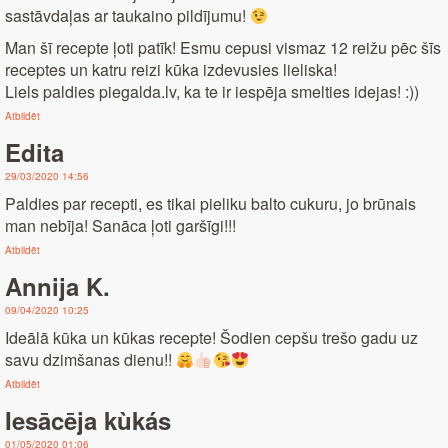
sastāvdaļas ar taukaino pildījumu!
Man šī recepte ļoti patīk! Esmu cepusi vismaz 12 reižu pēc šīs
receptes un katru reizi kūka izdevusies lieliska!
Liels paldies piegalda.lv, ka te ir iespēja smelties idejas! :))
Atbildēt
Edita
29/03/2020 14:56
Paldies par recepti, es tikai pieliku balto cukuru, jo brūnais
man nebīja! Sanāca ļoti garšīgi!!!
Atbildēt
Annija K.
09/04/2020 10:25
Ideālā kūka un kūkas recepte! Šodien cepšu trešo gadu uz
savu dzimšanas dienu!!
Atbildēt
Iesācēja kùkás
01/05/2020 01:06