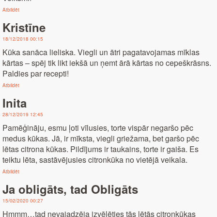
Atbildēt
Kristīne
18/12/2018 00:15
Kūka sanāca lieliska. Viegli un ātri pagatavojamas mīklas
kārtas – spēj tik likt iekšā un ņemt ārā kārtas no cepeškrāsns.
Paldies par recepti!
Atbildēt
Inita
28/12/2019 12:45
Pamēģināju, esmu ļoti vīlusies, torte vispār negaršo pēc
medus kūkas. Jā, ir mīksta, viegli griežama, bet garšo pēc
lētas citrona kūkas. Pildījums ir taukains, torte ir gaiša. Es
teiktu lēta, sastāvējusies citronkūka no vietējā veikala.
Atbildēt
Ja obligāts, tad Obligāts
15/02/2020 00:27
Hmmm…tad nevajadzēja izvēlēties tās lētās citronkūkas