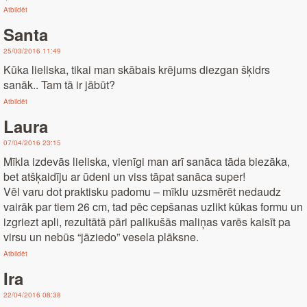
Atbildēt
Santa
25/03/2016 11:49
Kūka lieliska, tikai man skābais krējums diezgan šķidrs
sanāk.. Tam tā ir jābūt?
Atbildēt
Laura
07/04/2016 23:15
Mīkla izdevās lieliska, vienīgi man arī sanāca tāda biezāka,
bet atšķaidīju ar ūdeni un viss tāpat sanāca super!
Vēl varu dot praktisku padomu – mīklu uzsmērēt nedaudz
vairāk par tiem 26 cm, tad pēc cepšanas uzlikt kūkas formu un
izgriezt apli, rezultātā pāri palikušās maliņas varēs kaisīt pa
virsu un nebūs “jāziedo” vesela plāksne.
Atbildēt
Ira
22/04/2016 08:38