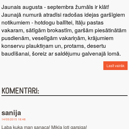
KABAČIEM
Jaunais augusta - septembra žurnāls ir klāt!
Jaunajā numurā atradīsi radošas idejas garšīgiem
notikumiem - hotdogu ballītei, Itāļu pastas
vakaram, sātīgām brokastīm, garšām piesātinātām
pusdienām, veselīgām vakariņām, krājumiem
konservu plauktiņam un, protams, desertu
baudīšanai, šoreiz ar saldējumu galvenajā lomā.
Lasīt vairāk
Komentāri:
sanija
14/05/2015 18:48
Laba kuka man sanaca! Mikla loti garsiga!