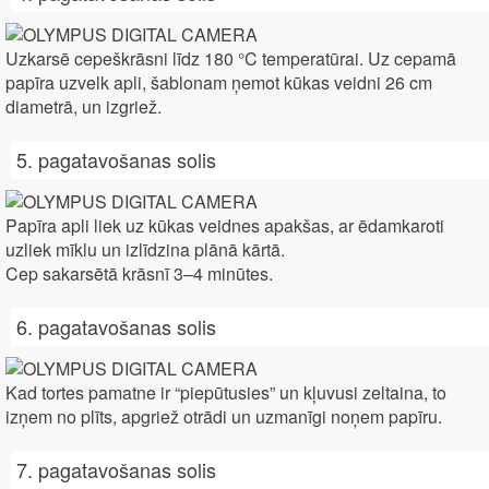
Uzkarsē cepeškrāsni līdz 180 °C temperatūrai. Uz cepamā
papīra uzvelk apli, šablonam ņemot kūkas veidni 26 cm
diametrā, un izgriež.
5. pagatavošanas solis
Papīra apli liek uz kūkas veidnes apakšas, ar ēdamkaroti
uzliek mīklu un izlīdzina plānā kārtā.
Cep sakarsētā krāsnī 3–4 minūtes.
6. pagatavošanas solis
Kad tortes pamatne ir “piepūtusies” un kļuvusi zeltaina, to
izņem no plīts, apgriež otrādi un uzmanīgi noņem papīru.
7. pagatavošanas solis