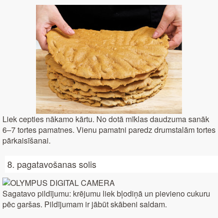
Liek cepties nākamo kārtu. No dotā mīklas daudzuma sanāk
6–7 tortes pamatnes. Vienu pamatni paredz drumstalām tortes
pārkaisīšanai.
8. pagatavošanas solis
Sagatavo pildījumu: krējumu liek bļodiņā un pievieno cukuru
pēc garšas. Pildījumam ir jābūt skābeni saldam.