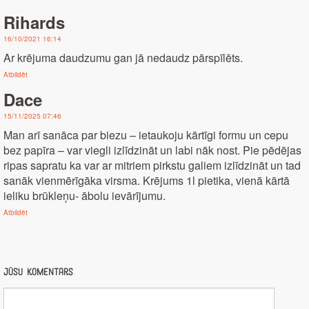
Rihards
16/10/2021 16:14
Ar krējuma daudzumu gan jā nedaudz pārspīlēts.
Atbildēt
Dace
15/11/2025 07:46
Man arī sanāca par biezu – ietaukoju kārtīgi formu un cepu
bez papīra – var viegli izlīdzināt un labi nāk nost. Pie pēdējas
ripas sapratu ka var ar mitriem pirkstu galiem izlīdzināt un tad
sanāk vienmērīgāka virsma. Krējums 1l pietika, vienā kārtā
ieliku brūkleņu- ābolu ievārījumu.
Atbildēt
Jūsu komentārs