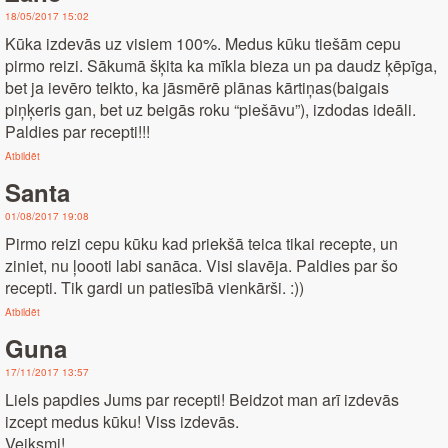
18/05/2017 15:02
Kūka izdevās uz visiem 100%. Medus kūku tiešām cepu
pirmo reizi. Sākumā šķita ka mīkla bieza un pa daudz ķēpīga,
bet ja ievēro teikto, ka jāsmērē plānas kārtiņas(baigais
piņķeris gan, bet uz beigās roku “piešāvu”), izdodas ideāli.
Paldies par recepti!!!
Atbildēt
Santa
01/08/2017 19:08
Pirmo reizi cepu kūku kad priekšā teica tikai recepte, un
ziniet, nu ļoooti labi sanāca. Visi slavēja. Paldies par šo
recepti. Tik gardi un patiesībā vienkārši. :))
Atbildēt
Guna
17/11/2017 13:57
Liels papdies Jums par recepti! Beidzot man arī izdevās
izcept medus kūku! Viss izdevās.
Veiksmi!