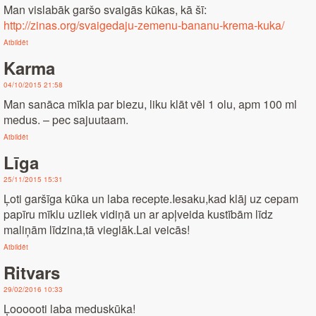
Man vislabāk garšo svaigās kūkas, kā šī:
http://zinas.org/svaigedaju-zemenu-bananu-krema-kuka/
Atbildēt
Karma
04/10/2015 21:58
Man sanāca mīkla par biezu, liku klāt vēl 1 olu, apm 100 ml
medus. – pec sajuutaam.
Atbildēt
Līga
25/11/2015 15:31
Ļoti garšīga kūka un laba recepte.Iesaku,kad klāj uz cepam
papīru mīklu uzliek vidiņā un ar apļveida kustībām līdz
maliņām līdzina,tā vieglāk.Lai veicās!
Atbildēt
Ritvars
29/02/2016 10:33
Ļoooooti laba meduskūka!