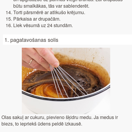
būtu smalkākas, tās var sablenderēt.
Torti pārsmērē ar atlikušo krējumu.
Pārkaisa ar drupačām.
Liek vēsumā uz 24 stundām.
1. pagatavošanas solis
Olas sakuļ ar cukuru, pievieno šķidru medu. Ja medus ir
biezs, to iepriekš ūdens peldē izkausē.