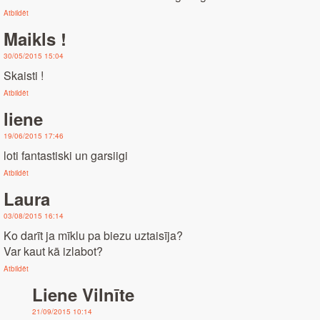
Atbildēt
Maikls !
30/05/2015 15:04
Skaisti !
Atbildēt
liene
19/06/2015 17:46
loti fantastiski un garsiigi
Atbildēt
Laura
03/08/2015 16:14
Ko darīt ja mīklu pa biezu uztaisīja?
Var kaut kā izlabot?
Atbildēt
Liene Vilnīte
21/09/2015 10:14