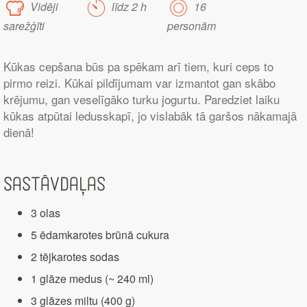
Vidēji
līdz 2 h
16
sarežģīti
personām
Kūkas cepšana būs pa spēkam arī tiem, kuri ceps to
pirmo reizi. Kūkai pildījumam var izmantot gan skābo
krējumu, gan veselīgāko turku jogurtu. Paredziet laiku
kūkas atpūtai ledusskapī, jo vislabāk tā garšos nākamajā
dienā!
Sastāvdaļas
3 olas
5 ēdamkarotes brūnā cukura
2 tējkarotes sodas
1 glāze medus (~ 240 ml)
3 glāzes miltu (400 g)