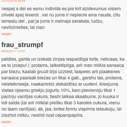
13/12/2016 04:54
nespej s del es esmu individs es pie kirt aizdevumus visiem
cilveki spej ieverot . vai nu jums ir nepiecie ama nauda, citu
iemeslu del , pat ja jums ir melnaja saraksta, ludzu,
nevilcinieties, lai man
Atbildēt
frau_strumpf
06/02/2017 13:07
paldies, garda un izskata zinjaa iespaidiiga torte, neticaas, ka
es to izcepu! (: protams, laikietilpiiga. arii man miikla sanaaca
par biezu, kaalab gruuti bija uzziest, taapeec arii plaaksnes
sanaaca paaraak biezas un tikai 4 gab., garshu tas, protams,
neietekmeeja. naakamreiz atskaidiisu ar uudeni. kreejuma
vietaa njeemu griekju jogurtu 10%, kam pievienoju tikai 1
pacinju vaniljas cukura, tieshi laikaa skaabums, jo kuuka ir
loti salda (lai arii miiklai pieliku tikai 3 karotes cukura, vienu
no taam vaniljas). ak, jaa, tortes formu vispirms ietaukoju, lai
ziezhot miiklu, nesliid nost cepampapiirs.
Atbildēt