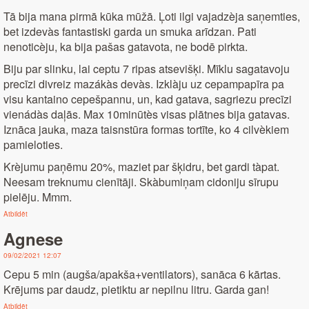
Tā bija mana pirmā kūka mūžā. Ļoti ilgi vajadzèja saņemties,
bet izdevàs fantastiski garda un smuka arīdzan. Pati
nenoticèju, ka bija pašas gatavota, ne bodē pirkta.
Biju par slinku, lai ceptu 7 ripas atsevišķi. Mīklu sagatavoju
precīzi divreiz mazákàs devàs. Izklàju uz cepampapīra pa
visu kantaino cepešpannu, un, kad gatava, sagriezu precīzi
vienádàs daļās. Max 10minūtès visas plātnes bija gatavas.
Iznāca jauka, maza taisnstūra formas tortīte, ko 4 cilvèkiem
pamieloties.
Krèjumu paņēmu 20%, maziet par šķidru, bet gardi tàpat.
Neesam treknumu cienītāji. Skàbumiņam cidoniju sīrupu
pielēju. Mmm.
Atbildēt
Agnese
09/02/2021 12:07
Cepu 5 min (augša/apakša+ventilators), sanāca 6 kārtas.
Krējums par daudz, pietiktu ar nepilnu litru. Garda gan!
Atbildēt