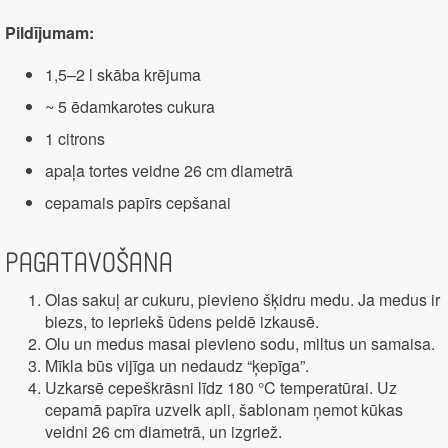
Pildījumam:
1,5–2 l skāba krējuma
~ 5 ēdamkarotes cukura
1 citrons
apaļa tortes veidne 26 cm diametrā
cepamais papīrs cepšanai
Pagatavošana
Olas sakuļ ar cukuru, pievieno šķidru medu. Ja medus ir
biezs, to iepriekš ūdens peldē izkausē.
Olu un medus masai pievieno sodu, miltus un samaisa.
Mīkla būs vijīga un nedaudz “ķepīga”.
Uzkarsē cepeškrāsni līdz 180 °C temperatūrai. Uz
cepamā papīra uzvelk apli, šablonam ņemot kūkas
veidni 26 cm diametrā, un izgriež.