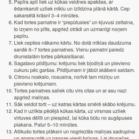
Papīra apli liek uz kūkas veidnes apakšas, ar
ēdamkaroti uzliek mīklu un izlīdzina plānā kārtā. Cep
sakarsētā krāsnī 3–4 minūtes.
Kad tortes pamatne ir “piepūtusies” un kļuvusi zeltaina,
to izņem no plīts, apgriež otrādi un uzmanīgi noņem
papīru.
Liek cepties nākamo kārtu. No dotā mīklas daudzuma
sanāk 6–7 tortes pamatnes. Vienu pamatni paredz
drumstalām tortes pārkaisīšanai.
Sagatavo pildījumu: krējumu liek bļodiņā un pievieno
cukuru pēc garšas. Pildījumam ir jābūt skābeni saldam.
Citronu noskalo, nosusina, norīvē tam miziņu un
pievieno krējumam.
Tortes pamatnes saliek citu virs citas un ar asu nazi
apgriež maliņas.
Sāk veidot torti – uz katras kārtas smērē skābo krējumu.
Kad ir uzlikta pēdējā kūkas kārta, uz virsmas uzliek
virtuves dēlīti un piespiež, lai kūka būtu no augšpuses
plakana. Patur 5–10 minūtes.
Atlikušo tortes plāksni un nogrieztās maliņas sadrupina
un apgrauzdē uz pannas viegli brūnas. Lai drupačas