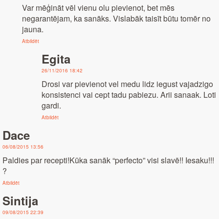
Var mēģināt vēl vienu olu pievienot, bet mēs
negarantējam, ka sanāks. Vislabāk taisīt būtu tomēr no
jauna.
Atbildēt
Egita
26/11/2016 18:42
Drosi var pievienot vel medu lidz iegust vajadzigo
konsistenci vai cept tadu pabiezu. Arii sanaak. Loti
gardi.
Atbildēt
Dace
06/08/2015 13:56
Paldies par recepti!Kūka sanāk “perfecto” visi slavē!! Iesaku!!!
?
Atbildēt
Sintija
09/08/2015 22:39