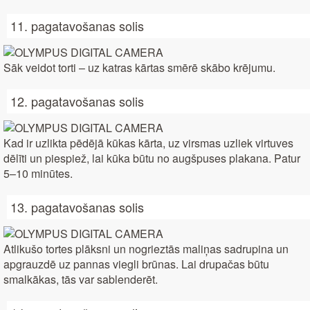
11. pagatavošanas solis
Sāk veidot torti – uz katras kārtas smērē skābo krējumu.
12. pagatavošanas solis
Kad ir uzlikta pēdējā kūkas kārta, uz virsmas uzliek virtuves
dēlīti un piespiež, lai kūka būtu no augšpuses plakana. Patur
5–10 minūtes.
13. pagatavošanas solis
Atlikušo tortes plāksni un nogrieztās maliņas sadrupina un
apgrauzdē uz pannas viegli brūnas. Lai drupačas būtu
smalkākas, tās var sablenderēt.