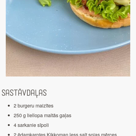
Sastāvdaļas
2 burgeru maizītes
250 g liellopa maltās gaļas
4 sarkanie sīpoli
2 ēdamkarotes Kikkoman less salt sojas mērces