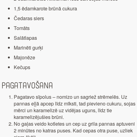
1,5 ēdamkarote brūnā cukura
Čedaras siers
Tomāts
Salātlapas
Marinēti gurķi
Majonēze
Kečups
Pagatavošana
Pagatavo sīpolus – nomizo un sagriež strēmelēs. Uz
pannas eļļā apcep līdz mīksti, tad pievieno cukuru, sojas
mērci un karamelizē uz vidējas uguns, līdz tie
karamelizējušies brūni.
No gaļas veido kotletes un cep uz grila pannas aptuveni
2 minūtes no katras puses. Kad cepas otra puse, uzliek