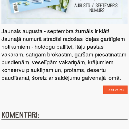
Jaunais augusta - septembra žurnāls ir klāt!
Jaunajā numurā atradīsi radošas idejas garšīgiem
notikumiem - hotdogu ballītei, Itāļu pastas
vakaram, sātīgām brokastīm, garšām piesātinātām
pusdienām, veselīgām vakariņām, krājumiem
konservu plauktiņam un, protams, desertu
baudīšanai, šoreiz ar saldējumu galvenajā lomā.
Lasīt vairāk
Komentāri: