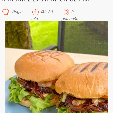
Viegla
līdz 30
2
min
personām