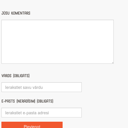
Jūsu komentārs
Vārds (obligāts)
E-pasts (nerādīsim) (obligāts)