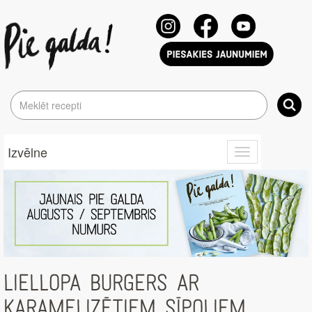
Izvēlne
Toggle
navigation
LIELLOPA BURGERS AR
KARAMELIZĒTIEM SĪPOLIEM