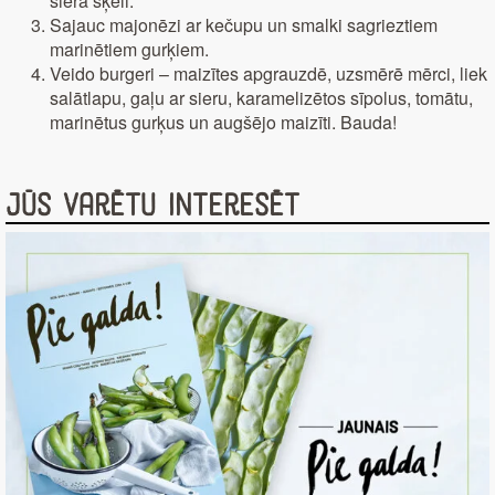
siera šķēli.
Sajauc majonēzi ar kečupu un smalki sagrieztiem
marinētiem gurķiem.
Veido burgeri – maizītes apgrauzdē, uzsmērē mērci, liek
salātlapu, gaļu ar sieru, karamelizētos sīpolus, tomātu,
marinētus gurķus un augšējo maizīti. Bauda!
Jūs varētu interesēt