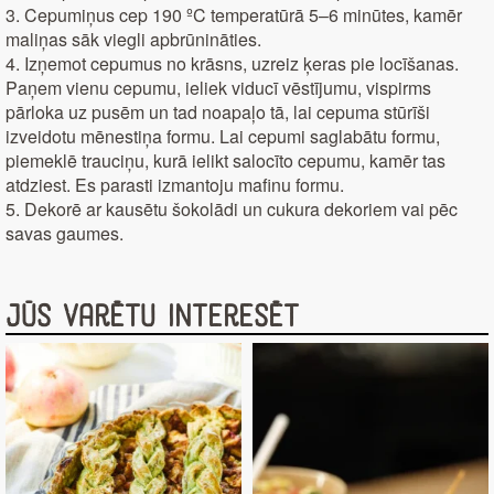
3. Cepumiņus cep 190 ºC temperatūrā 5–6 minūtes, kamēr
maliņas sāk viegli apbrūnināties.
4. Izņemot cepumus no krāsns, uzreiz ķeras pie locīšanas.
Paņem vienu cepumu, ieliek viducī vēstījumu, vispirms
pārloka uz pusēm un tad noapaļo tā, lai cepuma stūrīši
izveidotu mēnestiņa formu. Lai cepumi saglabātu formu,
piemeklē trauciņu, kurā ielikt salocīto cepumu, kamēr tas
atdziest. Es parasti izmantoju mafinu formu.
5. Dekorē ar kausētu šokolādi un cukura dekoriem vai pēc
savas gaumes.
Jūs varētu interesēt