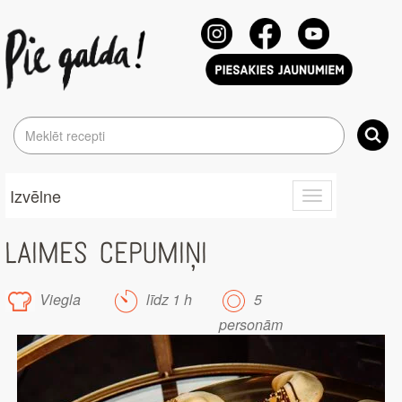
Izvēlne
Toggle
navigation
LAIMES CEPUMIŅI
Viegla
līdz 1 h
5
personām