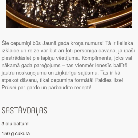
Šie cepumiņi būs Jaunā gada kroņa numurs! Tā ir lieliska
izklaide un reizē var būt arī ļoti personīga dāvana, ja īpaši
piestrādāsiet pie lapiņu vēstījuma. Kompliments, joks vai
nākamā gada pareģojums – tas vienmēr ienesīs ballītē
jautru noskaņojumu un ziņkārīgu sajūsmu. Tas ir kā
atpakot dāvanu, tikai cepumiņa formātā! Paldies Ilzei
Prūsei par gardo un pārbaudīto recepti!
Sastāvdaļas
3 olu baltumi
150 g cukura