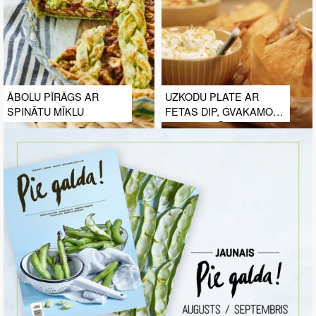
ĀBOLU PĪRĀGS AR
UZKODU PLATE AR
SPINĀTU MĪKLU
FETAS DIP, GVAKAMOLI
UN KUKURŪZAS SALSU
UN LIELAJIEM
TORTILJAS ČIPSIEM