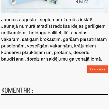
Jaunais augusta - septembra žurnāls ir klāt!
Jaunajā numurā atradīsi radošas idejas garšīgiem
notikumiem - hotdogu ballītei, Itāļu pastas
vakaram, sātīgām brokastīm, garšām piesātinātām
pusdienām, veselīgām vakariņām, krājumiem
konservu plauktiņam un, protams, desertu
baudīšanai, šoreiz ar saldējumu galvenajā lomā.
Lasīt vairāk
Komentāri: