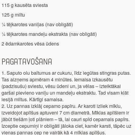
115 g kausēta sviesta
125 g miltu
¼ tējkarotes vaniļas (nav obligāti)
¼ tējkarotes mandeļu ekstrakta (nav obligāti)
2 ēdamkarotes vēsa ūdens
Pagatavošana
1. Saputo olu baltumus ar cukuru, līdz iegūtas stingras putas.
Tas aizņems apmēram 4 minūtes. Iemaisa izkausētu
(padzisušu) sviestu, vēsu ūdeni un, ja vēlas – izteiktākai
garšai pievieno vaniļu un mandeļu ekstraktu. Tad visam klāt
iesijā miltus. Kārtīgi samaisa.
2. Uz pannas izklāj cepamo papīru. Ar karoti izliek mīklu,
izveidojot aplīšus aptuveni 7 cm diametrā. Mīklas aplīšiem ir
jābūt tiešām ļoti plāniem – tā, lai cauri spīd cepamais papīrs.
Izceptie cepumiņi ir obligāti jāloka ciet, kamēr karsti, tāpēc uz
vienas pannas cep ne vairāk kā 4 mīklas aplīšus.