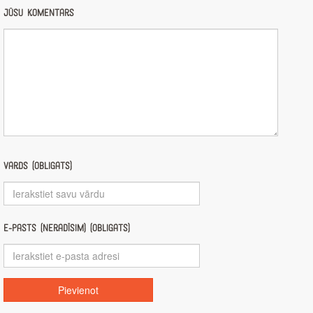
Jūsu komentārs
Vārds (obligāts)
E-pasts (nerādīsim) (obligāts)