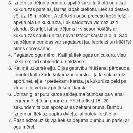
Izņem saldējuma bumbu, apviļā sakultajā olā un atkal
kukurūzas pārslās, lai tās labāk pieliptu. Liek saldētavā
vēl uz 15 minūtēm. Atkārto šo pašu procesu trešo reizi –
apviļā olā un kukurūzā, liek saldētavā vismaz uz 1
stundu. Svarīgi, lai saldējums ir viscaur noklāts ar
kukurūzas čaulu un tas nevar iztecēt karstajā eļļā. Šādi
saldējuma bumbas var sagatavot jau iepriekš un fritēt īsi
pirms servēšanas.
Pagatavo ogu mērci. Katliņā liek ogas un cukuru, visu
uzkarsē, tad sablendē un atdzesē.
Katliņā uzkarsē eļļu. Eļļas gatavību fritēšanai pārbauda,
iemetot katlā kādu kukurūzas pārslu – ja tā sāk uzreiz
apbrūnēt, eļļa ir pietiekami karsta, ja kukurūza peld pa
virsu, eļļa vēl nav pietiekami karsta.
Uzmanīgi ar putu karoti saldējuma bumbas pa vienai
iegremdē eļļā un pagroza. Pēc burtiski 15–20
sekundēm tā būs apcepusies zeltaini brūna. Bumbu
izņem un liek uz papīra dvieļa, lai notek liekā eļļa.
Pasniedzot uz šķīvja liek saldējuma bumbu un pārlej ar
ogu mērci.