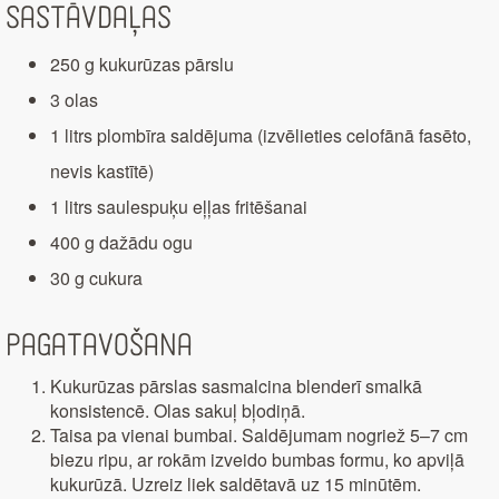
Sastāvdaļas
250 g kukurūzas pārslu
3 olas
1 litrs plombīra saldējuma (izvēlieties celofānā fasēto,
nevis kastītē)
1 litrs saulespuķu eļļas fritēšanai
400 g dažādu ogu
30 g cukura
Pagatavošana
Kukurūzas pārslas sasmalcina blenderī smalkā
konsistencē. Olas sakuļ bļodiņā.
Taisa pa vienai bumbai. Saldējumam nogriež 5–7 cm
biezu ripu, ar rokām izveido bumbas formu, ko apviļā
kukurūzā. Uzreiz liek saldētavā uz 15 minūtēm.