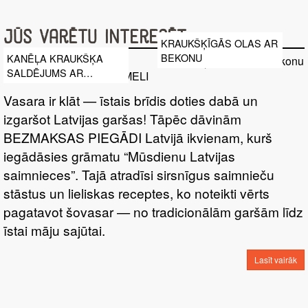
Jūs varētu interesēt
KRAUKŠĶĪGĀS OLAS AR
BEKONU
KANĒĻA KRAUKŠĶA
SALDĒJUMS AR
KARAMELI
Vasara ir klāt — īstais brīdis doties dabā un
izgaršot Latvijas garšas! Tāpēc dāvinām
BEZMAKSAS PIEGĀDI Latvijā ikvienam, kurš
iegādāsies grāmatu “Mūsdienu Latvijas
saimnieces”. Tajā atradīsi sirsnīgus saimnieču
stāstus un lieliskas receptes, ko noteikti vērts
pagatavot šovasar — no tradicionālām garšām līdz
īstai māju sajūtai.
Lasīt vairāk