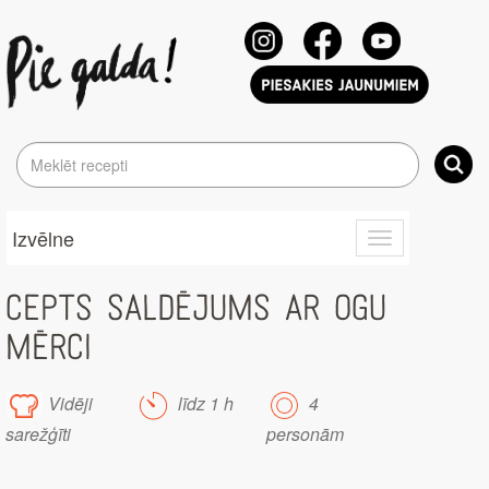
Izvēlne
Toggle
navigation
CEPTS SALDĒJUMS AR OGU
MĒRCI
Vidēji
līdz 1 h
4
sarežģīti
personām