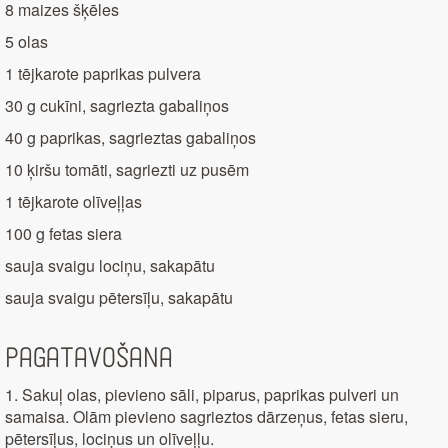
8 maizes šķēles
5 olas
1 tējkarote paprikas pulvera
30 g cukīni, sagriezta gabaliņos
40 g paprikas, sagrieztas gabaliņos
10 ķiršu tomāti, sagriezti uz pusēm
1 tējkarote olīveļļas
100 g fetas siera
sauja svaigu lociņu, sakapātu
sauja svaigu pētersīļu, sakapātu
Pagatavošana
1. Sakuļ olas, pievieno sāli, piparus, paprikas pulveri un
samaisa. Olām pievieno sagrieztos dārzeņus, fetas sieru,
pētersīļus, lociņus un olīveļļu.