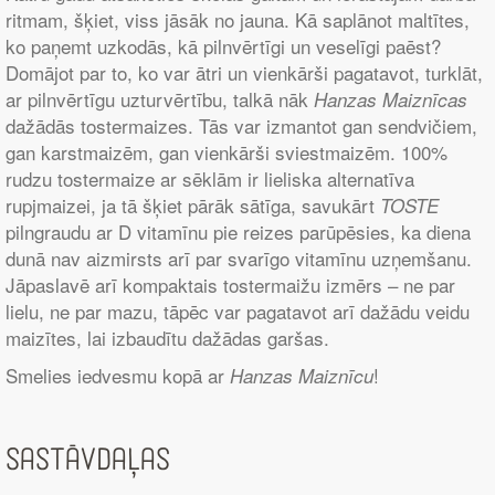
ritmam, šķiet, viss jāsāk no jauna. Kā saplānot maltītes,
ko paņemt uzkodās, kā pilnvērtīgi un veselīgi paēst?
Domājot par to, ko var ātri un vienkārši pagatavot, turklāt,
ar pilnvērtīgu uzturvērtību, talkā nāk
Hanzas Maiznīcas
dažādās tostermaizes. Tās var izmantot gan sendvičiem,
gan karstmaizēm, gan vienkārši sviestmaizēm. 100%
rudzu tostermaize ar sēklām ir lieliska alternatīva
rupjmaizei, ja tā šķiet pārāk sātīga, savukārt
TOSTE
pilngraudu ar D vitamīnu pie reizes parūpēsies, ka diena
dunā nav aizmirsts arī par svarīgo vitamīnu uzņemšanu.
Jāpaslavē arī kompaktais tostermaižu izmērs – ne par
lielu, ne par mazu, tāpēc var pagatavot arī dažādu veidu
maizītes, lai izbaudītu dažādas garšas.
Smelies iedvesmu kopā ar
!
Hanzas Maiznīcu
Sastāvdaļas