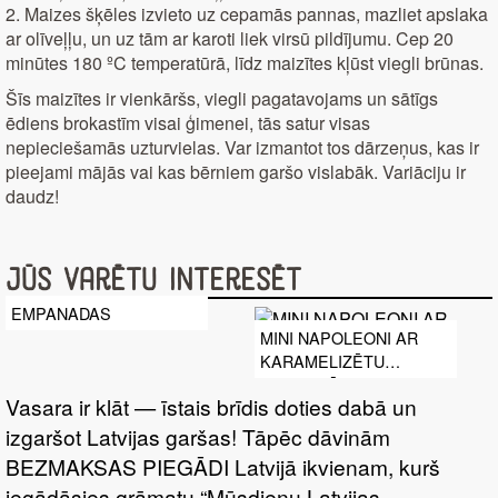
2. Maizes šķēles izvieto uz cepamās pannas, mazliet apslaka
ar olīveļļu, un uz tām ar karoti liek virsū pildījumu. Cep 20
minūtes 180 ºC temperatūrā, līdz maizītes kļūst viegli brūnas.
Šīs maizītes ir vienkāršs, viegli pagatavojams un sātīgs
ēdiens brokastīm visai ģimenei, tās satur visas
nepieciešamās uzturvielas. Var izmantot tos dārzeņus, kas ir
pieejami mājās vai kas bērniem garšo vislabāk. Variāciju ir
daudz!
Jūs varētu interesēt
EMPANADAS
MINI NAPOLEONI AR
KARAMELIZĒTU
IEBIEZINĀTO PIENU
Vasara ir klāt — īstais brīdis doties dabā un
izgaršot Latvijas garšas! Tāpēc dāvinām
BEZMAKSAS PIEGĀDI Latvijā ikvienam, kurš
iegādāsies grāmatu “Mūsdienu Latvijas