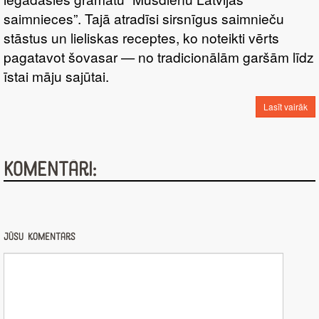
saimnieces”. Tajā atradīsi sirsnīgus saimnieču
stāstus un lieliskas receptes, ko noteikti vērts
pagatavot šovasar — no tradicionālām garšām līdz
īstai māju sajūtai.
Lasīt vairāk
Komentāri:
Jūsu komentārs