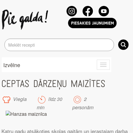
Izvēlne
Toggle
navigation
CEPTAS DĀRZEŅU MAIZĪTES
Viegla
līdz 30
2
min
personām
Katru gadu atsākoties skolas gaitām un ierastajam darba