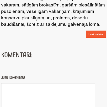
vakaram, sātīgām brokastīm, garšām piesātinātām
pusdienām, veselīgām vakariņām, krājumiem
konservu plauktiņam un, protams, desertu
baudīšanai, šoreiz ar saldējumu galvenajā lomā.
Lasīt vairāk
Komentāri:
Jūsu komentārs