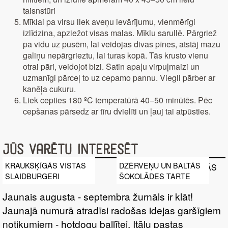
taisnstūri
Mīklai pa virsu liek aveņu ievārījumu, vienmērīgi
izlīdzina, apziežot visas malas. Mīklu sarullē. Pārgriež
pa vidu uz pusēm, lai veidojas divas pīnes, atstāj mazu
galiņu nepārgrieztu, lai turas kopā. Tās krusto vienu
otrai pāri, veidojot bizi. Satin apaļu virpuļmaizi un
uzmanīgi pārceļ to uz cepamo pannu. Viegli pārber ar
kanēļa cukuru.
Liek cepties 180 ºC temperatūrā 40–50 minūtēs. Pēc
cepšanas pārsedz ar tīru dvielīti un ļauj tai atpūsties.
Jūs varētu interesēt
KRAUKŠĶĪGĀS VISTAS
DZĒRVEŅU UN BALTĀS
SLAIDBURGERI
ŠOKOLĀDES TARTE
Jaunais augusta - septembra žurnāls ir klāt!
Jaunajā numurā atradīsi radošas idejas garšīgiem
notikumiem - hotdogu ballītei, Itāļu pastas