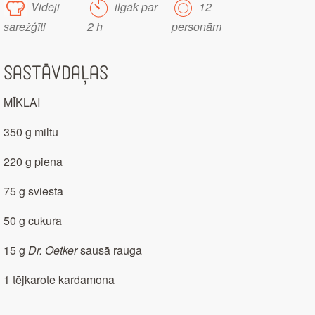
Vidēji
ilgāk par
12
sarežģīti
2 h
personām
Sastāvdaļas
MĪKLAI
350 g miltu
220 g piena
75 g sviesta
50 g cukura
15 g
Dr. Oetker
sausā rauga
1 tējkarote kardamona