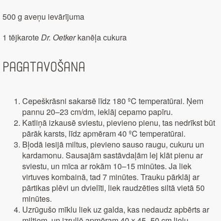
500 g aveņu ievārījuma
1 tējkarote
Dr. Oetker
kanēļa cukura
Pagatavošana
Cepeškrāsni sakarsē līdz 180 ºC temperatūrai. Ņem
pannu 20–23 cm/dm, ieklāj cepamo papīru.
Katliņā izkausē sviestu, pievieno pienu, tas nedrīkst būt
pārāk karsts, līdz apmēram 40 ºC temperatūrai.
Bļodā iesijā miltus, pievieno sauso raugu, cukuru un
kardamonu. Sausajām sastāvdaļām lej klāt pienu ar
sviestu, un mīca ar rokām 10–15 minūtes. Ja liek
virtuves kombainā, tad 7 minūtes. Trauku pārklāj ar
pārtikas plēvi un dvielīti, liek raudzēties siltā vietā 50
minūtes.
Uzrūgušo mīklu liek uz galda, kas nedaudz apbērts ar
miltiem, un izrullē apmēram 40 x 45–50 cm lielu