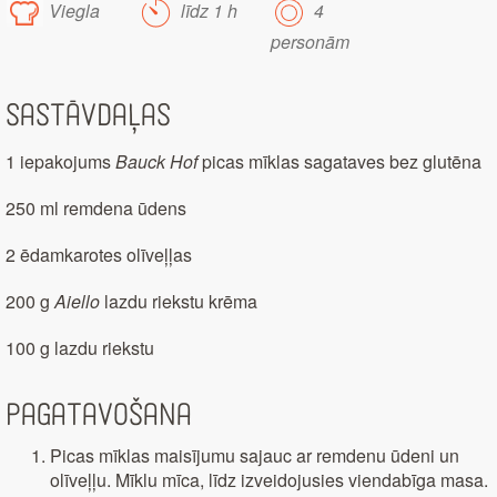
Viegla
līdz 1 h
4
personām
Sastāvdaļas
1 iepakojums
Bauck Hof
picas mīklas sagataves bez glutēna
250 ml remdena ūdens
2 ēdamkarotes olīveļļas
200 g
Aiello
lazdu riekstu krēma
100 g lazdu riekstu
Pagatavošana
Picas mīklas maisījumu sajauc ar remdenu ūdeni un
olīveļļu. Mīklu mīca, līdz izveidojusies viendabīga masa.