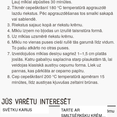
Ļauj mīklai atpūsties 30 minūtes.
Tikmēr cepeškrāsnī 180 °C temperatūrā apgrauzdē
lazdu riekstus. Pēc apgrauzdēšanas tos smalki sakapā
vai sablendē.
Riekstus sajauc kopā ar riekstu krēmu.
Mīklu izņem no bļodas un izrullē taisnstūra formā.
Uz mīklas uzsmērē riekstu krēmu.
Mīklu no vienas puses cieši rullē tās garumā līdz vidum.
To pašu atkārto no otras puses.
Izveidojušos mīklas desiņu sagriež 1–1,5 cm platās
joslās. Katru gabaliņu saplacina starp plaukstām tā, lai
veidojas klasiskā austiņu cepumu forma. Liek uz
pannas, kas pārklāta ar cepamo papīru.
Cep cepeškrāsnī 200 °C temperatūrā apmēram 15
minūtes, līdz austiņas kļuvušas zeltaini brūnas.
Jūs varētu interesēt
SVĒTKU KARIJS
TARTE AR
SMILTSĒRKŠĶU KRĒMU