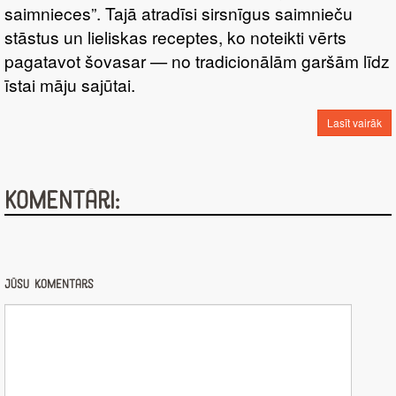
saimnieces”. Tajā atradīsi sirsnīgus saimnieču
stāstus un lieliskas receptes, ko noteikti vērts
pagatavot šovasar — no tradicionālām garšām līdz
īstai māju sajūtai.
Lasīt vairāk
Komentāri:
Jūsu komentārs