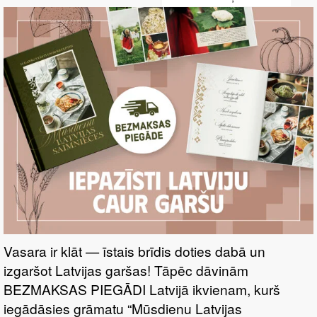
UN MERINGU
Vasara ir klāt — īstais brīdis doties dabā un
izgaršot Latvijas garšas! Tāpēc dāvinām
BEZMAKSAS PIEGĀDI Latvijā ikvienam, kurš
iegādāsies grāmatu “Mūsdienu Latvijas