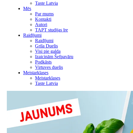
Taste Latvia
Mēs
Par mums
Kontakti
Autori
TAPT studijas īre
Raidījumi
Raidījumi
Grila Duelis
Visi pie galda
Izaicinām Šefpavāru
Podkāsts
Virtuves duelis
Meistarklases
Meistarklases
Taste Latvia