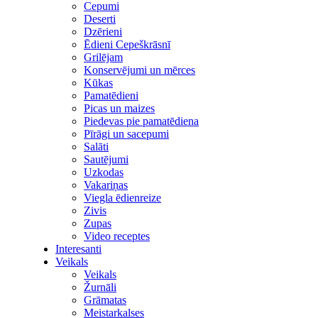
Cepumi
Deserti
Dzērieni
Ēdieni Cepeškrāsnī
Grilējam
Konservējumi un mērces
Kūkas
Pamatēdieni
Picas un maizes
Piedevas pie pamatēdiena
Pīrāgi un sacepumi
Salāti
Sautējumi
Uzkodas
Vakariņas
Viegla ēdienreize
Zivis
Zupas
Video receptes
Interesanti
Veikals
Veikals
Žurnāli
Grāmatas
Meistarkalses