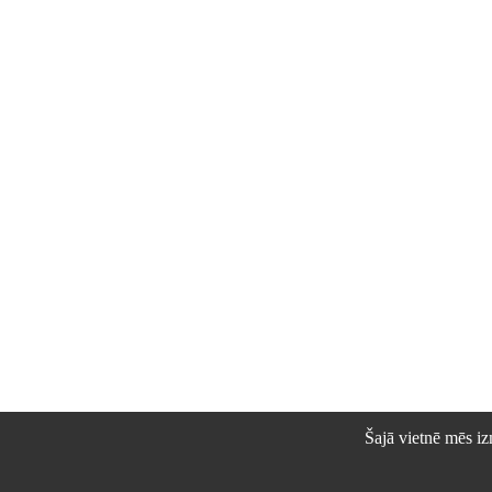
Šajā vietnē mēs iz