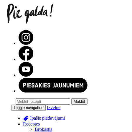
Izvēlne
Toggle navigation
Īpašie piedāvājumi
Receptes
Brokastis