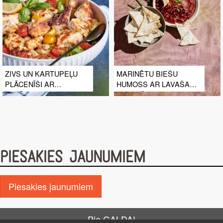
ZIVS UN KARTUPEĻU
MARINĒTU BIEŠU
PLĀCENĪŠI AR
HUMOSS AR LAVAŠA
SALĀTIEM
KRAUKŠĶIEM
PIESAKIES JAUNUMIEM
Piesakies jaunumiem
Pie GALDA!