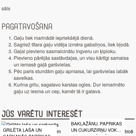
sāls
Pagatavošana
Gaļu liek marinādē iepriekšējā dienā.
Sagriež tītara gaļu vidēja izmēra gabaliņos, liek bļodā.
Gaļai pievieno sasmalcinātu ingveru un ķiploku.
Pievieno pārējās sastāvdaļas, un visu kārtīgi samaisa
un iemasē gaļā garšvielas.
Pēc paris stundām gaļu apmaisa, lai garšvielas labāk
savelkas.
Kurina grilu, sagatavo karstas ogles. Dur iemarinēto
gaļu uz iesma un cep, kamēr tā ir gatava.
Jūs varētu interesēt
BAKLAŽĀNU, PAPRIKAS
UN CUKURZIRŅU VOKS
GRILĒTA LAŠA UN