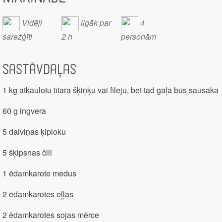
Vidēji
ilgāk par
4
sarežģīti
2 h
personām
Sastāvdaļas
1 kg atkaulotu tītara šķiņķu vai fileju, bet tad gaļa būs sausāka
60 g ingvera
5 daiviņas ķiploku
5 šķipsnas čili
1 ēdamkarote medus
2 ēdamkarotes eļļas
2 ēdamkarotes sojas mērce