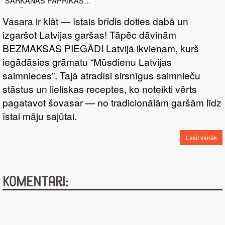
TERIJAKI MĒRCĒ
SARKANĀS PAPRIKAS
SALĀTI AR JAUNAJIEM
Vasara ir klāt — īstais brīdis doties dabā un
KARTUPELĪŠIEM
izgaršot Latvijas garšas! Tāpēc dāvinām
BEZMAKSAS PIEGĀDI Latvijā ikvienam, kurš
iegādāsies grāmatu “Mūsdienu Latvijas
saimnieces”. Tajā atradīsi sirsnīgus saimnieču
stāstus un lieliskas receptes, ko noteikti vērts
pagatavot šovasar — no tradicionālām garšām līdz
īstai māju sajūtai.
Lasīt vairāk
Komentāri: