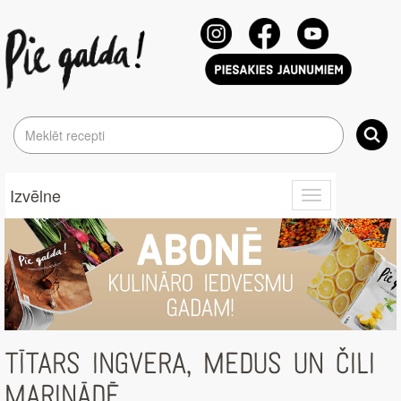
Izvēlne
Toggle
navigation
TĪTARS INGVERA, MEDUS UN ČILI
MARINĀDĒ