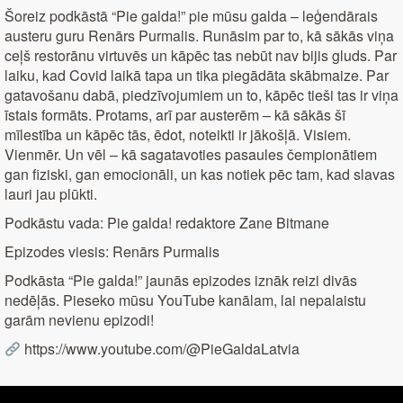
Šoreiz podkāstā “Pie galda!” pie mūsu galda – leģendārais
austeru guru Renārs Purmalis. Runāsim par to, kā sākās viņa
ceļš restorānu virtuvēs un kāpēc tas nebūt nav bijis gluds. Par
laiku, kad Covid laikā tapa un tika piegādāta skābmaize. Par
gatavošanu dabā, piedzīvojumiem un to, kāpēc tieši tas ir viņa
īstais formāts. Protams, arī par austerēm – kā sākās šī
mīlestība un kāpēc tās, ēdot, noteikti ir jākošļā. Visiem.
Vienmēr. Un vēl – kā sagatavoties pasaules čempionātiem
gan fiziski, gan emocionāli, un kas notiek pēc tam, kad slavas
lauri jau plūkti.
Podkāstu vada: Pie galda! redaktore Zane Bitmane
Epizodes viesis: Renārs Purmalis
Podkāsta “Pie galda!” jaunās epizodes iznāk reizi divās
nedēļās. Pieseko mūsu YouTube kanālam, lai nepalaistu
garām nevienu epizodi!
https://www.youtube.com/@PieGaldaLatvia