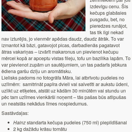
izdevīgu cenu. Šis
kečups glabāsies
pusgadu, bet, no
pieredzes runājot,
tas tik ilgi nekad
nav izturējis, jo vienmēr apēdas daudz, daudz ātrāk. To var
izmantot kā bāzi, gatavojot picas, darbadienās pagatavot
ātras vakariņas – izvārīt makaronus un pievienot kečupu
mērcei kopā ar apceptu vistas fileju, tofu un bazilika lapām. To
var pievienot zupām un sautējumiem, un tas padarīs jebkura
ēdiena garšu dziļu un aromātisku.
Lielisks padoms no fotogrāfa Māra, lai atbrīvotu pudeles no
uzlīmēm: samitrināt papīra dvieli vai salvetīti ar aukstu ūdeni,
uzlikt uz etiķetes, atstāt uz kādām 30 minūtēm vai stundu un
pēc tam uzlīmes vienkārši noņemt – tās pašas būs atlipušas
un neatstās nekādus līmes nospiedumus.
Sastāvdaļas:
Hainz
standarta kečupa pudeles (750 ml) piepildīšanai
2 kg dažādu krāsu tomātu