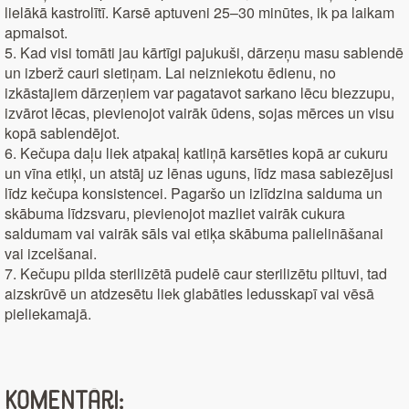
lielākā kastrolītī. Karsē aptuveni 25–30 minūtes, ik pa laikam
apmaisot.
5. Kad visi tomāti jau kārtīgi pajukuši, dārzeņu masu sablendē
un izberž cauri sietiņam. Lai neizniekotu ēdienu, no
izkāstajiem dārzeņiem var pagatavot sarkano lēcu biezzupu,
izvārot lēcas, pievienojot vairāk ūdens, sojas mērces un visu
kopā sablendējot.
6. Kečupa daļu liek atpakaļ katliņā karsēties kopā ar cukuru
un vīna etiķi, un atstāj uz lēnas uguns, līdz masa sabiezējusi
līdz kečupa konsistencei. Pagaršo un izlīdzina salduma un
skābuma līdzsvaru, pievienojot mazliet vairāk cukura
saldumam vai vairāk sāls vai etiķa skābuma palielināšanai
vai izcelšanai.
7. Kečupu pilda sterilizētā pudelē caur sterilizētu piltuvi, tad
aizskrūvē un atdzesētu liek glabāties ledusskapī vai vēsā
pieliekamajā.
Komentāri: