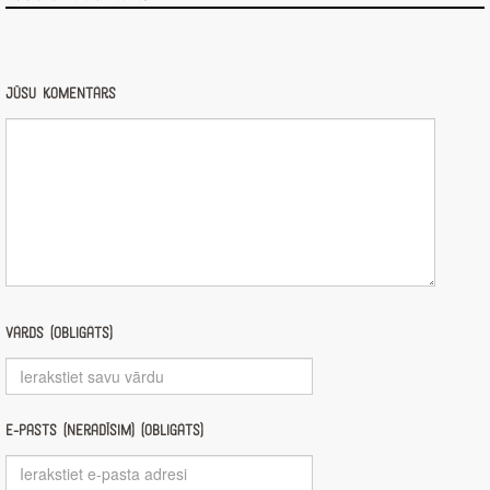
Jūsu komentārs
Vārds (obligāts)
E-pasts (nerādīsim) (obligāts)