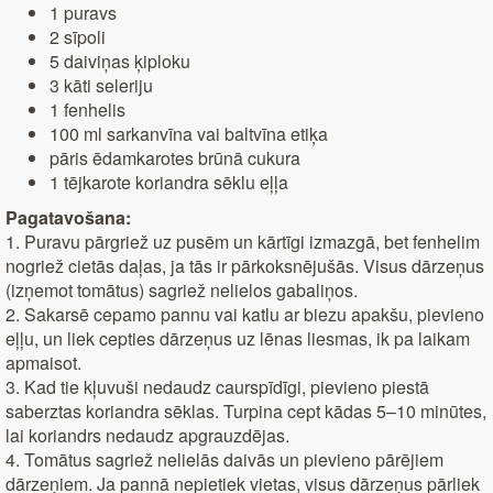
1 puravs
2 sīpoli
5 daiviņas ķiploku
3 kāti seleriju
1 fenhelis
100 ml sarkanvīna vai baltvīna etiķa
pāris ēdamkarotes brūnā cukura
1 tējkarote koriandra sēklu eļļa
Pagatavošana:
1. Puravu pārgriež uz pusēm un kārtīgi izmazgā, bet fenhelim
nogriež cietās daļas, ja tās ir pārkoksnējušās. Visus dārzeņus
(izņemot tomātus) sagriež nelielos gabaliņos.
2. Sakarsē cepamo pannu vai katlu ar biezu apakšu, pievieno
eļļu, un liek cepties dārzeņus uz lēnas liesmas, ik pa laikam
apmaisot.
3. Kad tie kļuvuši nedaudz caurspīdīgi, pievieno piestā
saberztas koriandra sēklas. Turpina cept kādas 5–10 minūtes,
lai koriandrs nedaudz apgrauzdējas.
4. Tomātus sagriež nelielās daivās un pievieno pārējiem
dārzeņiem. Ja pannā nepietiek vietas, visus dārzeņus pārliek