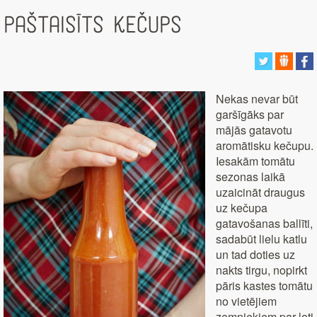
Paštaisīts kečups
Nekas nevar būt
garšīgāks par
mājās gatavotu
aromātisku kečupu.
Iesakām tomātu
sezonas laikā
uzaicināt draugus
uz kečupa
gatavošanas ballīti,
sadabūt lielu katlu
un tad doties uz
nakts tirgu, nopirkt
pāris kastes tomātu
no vietējiem
zemniekiem par ļoti