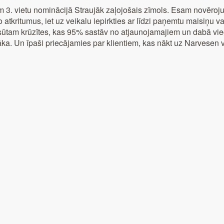
 3. vietu nominācijā Straujāk zaļojošais zīmols. Esam novērojuš
 atkritumus, iet uz veikalu iepirkties ar līdzi paņemtu maisiņu v
ūtam krūzītes, kas 95% sastāv no atjaunojamajiem un dabā vieg
zīgāka. Un īpaši priecājamies par klientiem, kas nākt uz Narves