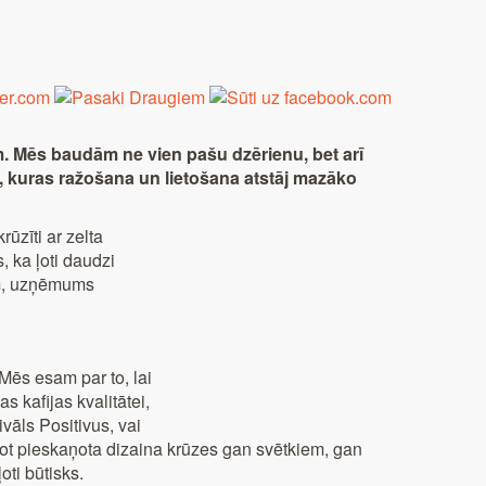
. Mēs baudām ne vien pašu dzērienu, bet arī
i, kuras ražošana un lietošana atstāj mazāko
ūzīti ar zelta
, ka ļoti daudzi
tām, uzņēmums
Mēs esam par to, lai
 kafijas kvalitātei,
ivāls Positivus, vai
adot pieskaņota dizaina krūzes gan svētkiem, gan
oti būtisks.