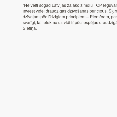
“Ne velti šogad Latvijas zaļāko zīmolu TOP ieguvām
ieviest videi draudzīgas dzīvošanas principus. Šķiro
dzīvojam pēc līdzīgiem principiem – Piemēram, pas
svarīgi, lai ietekme uz vidi ir pēc iespējas draud
Sietiņa.