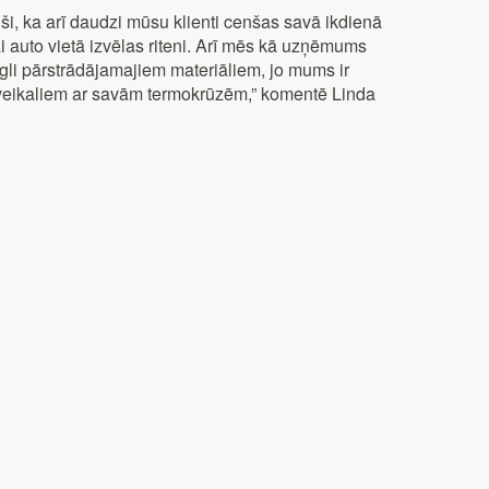
i, ka arī daudzi mūsu klienti cenšas savā ikdienā
ai auto vietā izvēlas riteni. Arī mēs kā uzņēmums
li pārstrādājamajiem materiāliem, jo mums ir
en veikaliem ar savām termokrūzēm,” komentē Linda