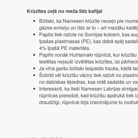
Krūzītes ceļš no meža līdz kafijai
Būtiski, ka Narvesen krūzīte neceļo pie mums
gāzes emisiju un līdz ar to – arī mazāku kait
Papīrs tiek ražots no Somijas kokiem, kas au
īpašas plastmasas (PE), kas dabā spēj sadalītie
4% īpašā PE materiāla.
Papīrs nonāk Huhtamaki rūpnīcā, kur krūzīšu 
testētas nejauši izvēlētas krūzītes, lai pārlie
Ja vīna garšu būtiski iespaido trauks, kādā tas i
Šobrīd vēl krūzīšu vāciņi tiek ražoti no plast
no dabiskas šķiedras, kas vidē sadalās un var 
Interesanti, ka tieši Narvesen Latvijas simtga
rūpnīcas pieredzē, kad krūzīšu apdrukā tiek i
draudzīgi, rūpnīcai bija izaicinājums to nodru