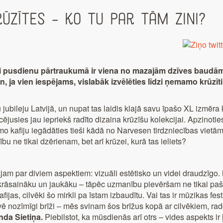
ūzītes – ko tu par tām zini?
ai pusdienu pārtraukumā ir viena no mazajām dzīves baudām
, ja vien iespējams, vislabāk izvēlēties līdzi ņemamo krūzīt
leju Latvijā, un nupat tas laidis klajā savu īpašo XL izmēra kr
ējusies jau iepriekš radīto dizaina krūzīšu kolekcijai. Apzinoties
amo kafiju iegādāties tieši kādā no Narvesen tirdzniecības vie
u ne tikai dzērienam, bet arī krūzei, kurā tas ieliets?
jam par diviem aspektiem: vizuāli estētisko un videi draudzīgo. 
 krāsaināku un jaukāku – tāpēc uzmanību pievēršam ne tikai pašas
fijas, cilvēki šo mirkli pa īstam izbaudītu. Vai tas ir mūzikas fest
īvē nozīmīgi brīži – mēs svinam šos brīžus kopā ar cilvēkiem, r
nda Sietiņa.
Piebilstot, ka mūsdienās arī otrs – vides aspekts ir ļ