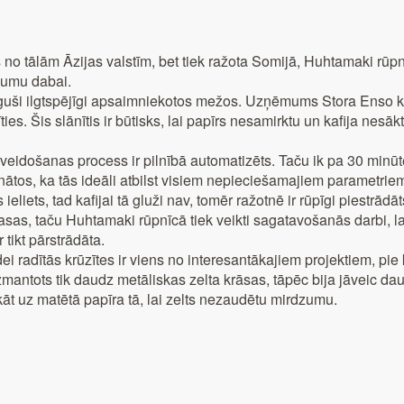
 no tālām Āzijas valstīm, bet tiek ražota Somijā, Huhtamaki rū
ējumu dabai.
guši ilgtspējīgi apsaimniekotos mežos. Uzņēmums Stora Enso koks
s. Šis slānītis ir būtisks, lai papīrs nesamirktu un kafija nesāk
veidošanas process ir pilnībā automatizēts. Taču ik pa 30 minū
cinātos, ka tās ideāli atbilst visiem nepieciešamajiem parametrie
eliets, tad kafijai tā gluži nav, tomēr ražotnē ir rūpīgi piestrādāt
masas, taču Huhtamaki rūpnīcā tiek veikti sagatavošanās darbi, la
tikt pārstrādāta.
dei radītās krūzītes ir viens no interesantākajiem projektiem, pie
zmantots tik daudz metāliskas zelta krāsas, tāpēc bija jāveic dau
kāt uz matētā papīra tā, lai zelts nezaudētu mirdzumu.