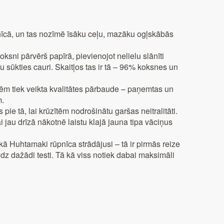
pnīcā, un tas nozīmē īsāku ceļu, mazāku ogļskābās
ni pārvērš papīrā, pievienojot nelielu slānīti
tu sūkties cauri. Skaitļos tas ir tā – 96% koksnes un
tēm tiek veikta kvalitātes pārbaude – paņemtas un
m.
s pie tā, lai krūzītēm nodrošinātu garšas neitralitāti.
i jau drīzā nākotnē laistu klajā jauna tipa vāciņus
 kā Huhtamaki rūpnīca strādājusi – tā ir pirmās reize
dz dažādi testi. Tā kā viss notiek dabai maksimāli