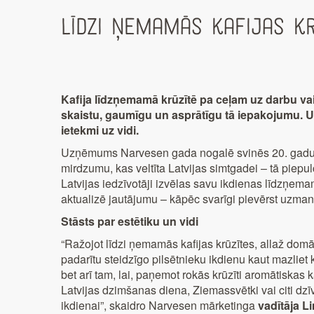
Līdzi ņemamās kafijas kr
Kafija līdzņemamā krūzītē pa ceļam uz darbu v
skaistu, gaumīgu un asprātīgu tā iepakojumu. Un
ietekmi uz vidi.
Uzņēmums Narvesen gada nogalē svinēs 20. gadu jubi
mirdzumu, kas veltīta Latvijas simtgadei – tā piepulc
Latvijas iedzīvotāji izvēlas savu ikdienas līdzņem
aktualizē jautājumu – kāpēc svarīgi pievērst uzmanīb
Stāsts par estētiku un vidi
“Ražojot līdzi ņemamās kafijas krūzītes, allaž domā
padarītu steidzīgo pilsētnieku ikdienu kaut mazliet
bet arī tam, lai, paņemot rokās krūzīti aromātiskas ka
Latvijas dzimšanas diena, Ziemassvētki vai citi dz
ikdienai”, skaidro Narvesen mārketinga
vadītāja Li