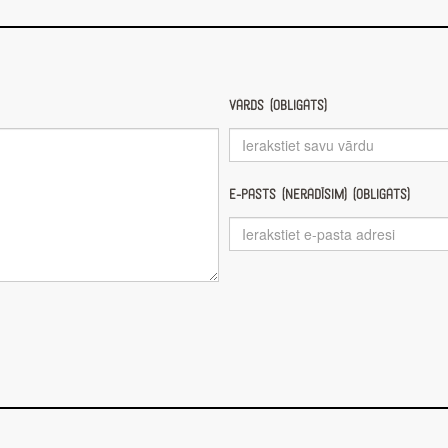
Vārds (obligāts)
E-pasts (nerādīsim) (obligāts)