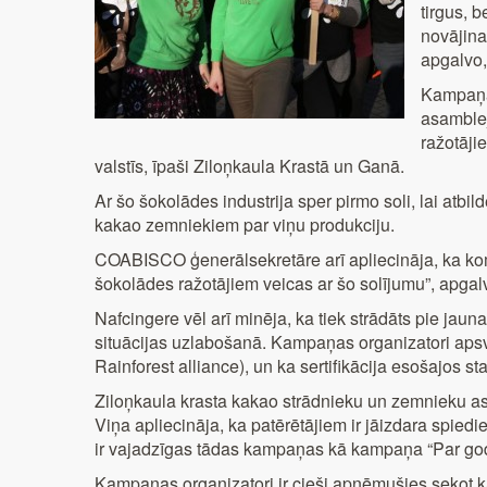
tirgus, 
novājina 
apgalvo,
Kampaņas
asamble
ražotāji
valstīs, īpaši Ziloņkaula Krastā un Ganā.
Ar šo šokolādes industrija sper pirmo soli, lai at
kakao zemniekiem par viņu produkciju.
COABISCO ģenerālsekretāre arī apliecināja, ka kom
šokolādes ražotājiem veicas ar šo solījumu”, apga
Nafcingere vēl arī minēja, ka tiek strādāts pie ja
situācijas uzlabošanā. Kampaņas organizatori apsvei
Rainforest alliance), un ka sertifikācija esošajos s
Ziloņkaula krasta kakao strādnieku un zemnieku a
Viņa apliecināja, ka patērētājiem ir jāizdara spied
ir vajadzīgas tādas kampaņas kā kampaņa “Par god
Kampaņas organizatori ir cieši apņēmušies sekot kaka