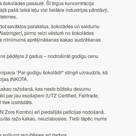
s šokolādes pasaulē. Šī tirgus koncentrācija
jā pašā laikā teju visi lielākie industrijas pārstāvji,
etekmes.
dodot savāktos parakstus, šokolādes un saldumu
Nafzinger)
,
pirmo reizi vēsturē no šokolādes
ztikas minimuma aprēķināšanas kakao audzēšanas
diens pēdējos 2 gadus – nodrošināt godīgu cenu
paņa “Par godīgu šokolādi!” stingri uzraudzīs, kā
cijas INKOTA.
n kakao ražošanā, kas nesīs būtisku devumu
ki par jau esošajiem (UTZ Certified, Fairtrade,
tiek izstrādāts.
’Zore Kombo) arī piedalījās petīcijas nodošanā.
s, kurās ražo kakao, neuzlabosies. Tieši tāpēc mums
 solījumi rezultēsies arī darbos.