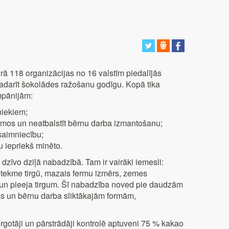
 118 organizācijas no 16 valstīm piedalījās
padarīt šokolādes ražošanu godīgu. Kopā tika
mpānijām:
niekiem;
smos un neatbalstīt bērnu darba izmantošanu;
ksaimniecību;
u iepriekš minēto.
dzīvo dziļā nabadzībā. Tam ir vairāki iemesli:
tekme tirgū, mazais fermu izmērs, zemes
a un pieeja tirgum. Šī nabadzība noved pie daudzām
as un bērnu darba sliktākajām formām,
irgotāji un pārstrādāji kontrolē aptuveni 75 % kakao