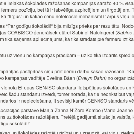
bet 6 lielākās šokolādes ražošanas kompānijas saražo 40 % visa
fermeru pozīciju, bet tā ir labvēlīga uzpircējiem un tirgotājiem. Ta
 ka “tirgus” un kakao cenu noteicošie mehānismi ir ārpus viņu i
 “Par godīgu šokolādi!” bija milzīgs prieks par rezultātu. No
jas COABISCO ģenerālsekretārei Sabīnei Nafcingerei (
Sabine 
em tika saņemts apliecinājums, ka tiks strādāts pie fermeru i
bildētu uz vienu no kampaņas prasībām – uz ko tika izdarīts spie
pānijas pastiprinās cīņu pret bērnu darbu kakao ražošanā. “Kam
lvo kampaņas vadītāja Evelīna Bāan (
Evelyn Bahn)
no organizā
una vienota Eiropas CEN/ISO standarta ilgtspējīgas šokolādes u
c šādu standartu izveidi, tomēr norāda, ka tie nedrīkst būt vājā
tandartos ir nepieciešama, it sevišķi kamēr CEN/ISO standarts vēl 
sociācijas pārstāve Marija-Žanna N’Zore Kombo (Marie-Jeanne N
iens uz šokolādes ražotājiem. Pretējā gadījumā situācija valstī
īgu šokolādi!”.
o un šokolādes ražotāju rīcībai un uzraudzīt, vai viņu izteiktie