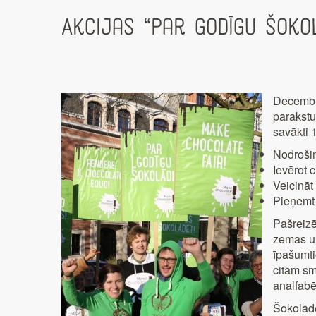
Akcijas “Par godīgu šokol
Decembra
parakstu
savākti 
Nodrošin
Ievērot 
Veicināt
Pieņemt 
Pašreizē
zemas un
īpašumti
citām sm
analfabē
Šokolāde