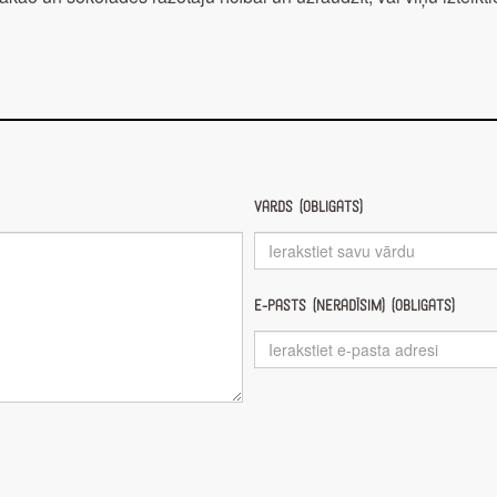
Vārds (obligāts)
E-pasts (nerādīsim) (obligāts)