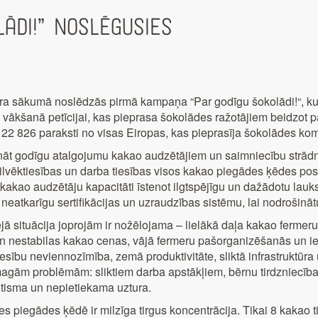
ādi!” noslēgusies
 sākumā noslēdzās pirmā kampaņa “Par godīgu šokolādi!“, kurā
 vākšanā petīcijai, kas pieprasa šokolādes ražotājiem beidzot 
122 826 paraksti no visas Eiropas, kas pieprasīja šokolādes ko
āt godīgu atalgojumu kakao audzētājiem un saimniecību strād
cilvēktiesības un darba tiesības visos kakao piegādes ķēdes po
 kakao audzētāju kapacitāti īstenot ilgtspējīgu un dažādotu lau
neatkarīgu sertifikācijas un uzraudzības sistēmu, lai nodrošināt
jā situācija joprojām ir nožēlojama – lielākā daļa kakao fermeru 
 nestabilas kakao cenas, vājā fermeru pašorganizēšanās un ie
esību neviennozīmība, zemā produktivitāte, sliktā infrastruktūr
agām problēmām: sliktiem darba apstākļiem, bērnu tirdzniecīb
tisma un nepietiekama uztura.
s piegādes ķēdē ir milzīga tirgus koncentrācija. Tikai 8 kakao t