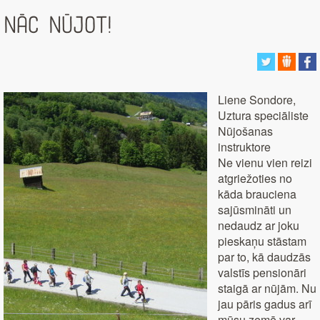
Nāc nūjot!
Liene Sondore,
Uztura speciāliste
Nūjošanas
instruktore
Ne vienu vien reizi
atgriežoties no
kāda brauciena
sajūsmināti un
nedaudz ar joku
pieskaņu stāstam
par to, kā daudzās
valstīs pensionāri
staigā ar nūjām. Nu
jau pāris gadus arī
mūsu zemē var