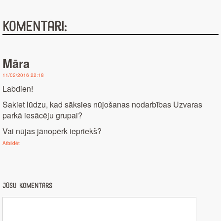
Komentāri:
Māra
11/02/2016 22:18
Labdien!
Sakiet lūdzu, kad sāksies nūjošanas nodarbības Uzvaras
parkā iesācēju grupai?
Vai nūjas jānopērk iepriekš?
Atbildēt
Jūsu komentārs