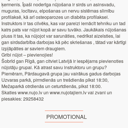
ķermenis. Īpaši noderīga nūjošana ir sirds un asinsvadu,
muguras, locītavu, elpošanas un nervu sistēmas slimību
profilaksē, kā arī osteoparozes un diabēta profilaksei.
Instruktors ir tas cilvēks, kas var pareizi iemācīt tehniku un tad
katrs pats var nūjot kopā ar savu tuvāko. Jaukākais nūjošanas
pluss it tas, ka nūjojot var sarunāties, nedrīkst aizelsties, lai
gan sirdsdarbība darbojas kā pēc skriešanas , tātad var kārtīgi
izpļāpāties ar saviem draugiem.
Gribi nūjot – pievienojies!
Šobrīd gan Rīgā, gan citviet Latvijā ir iespējams pievienoties
nūjotāju grupai. Kā atrast savu instruktoru un grupu?
Piemēram, Pārdaugavā grupa jau vairākus gadus darbojas
Uzvaras parkā, pirmdienās un trešdienās plkst 18:30,
Mežaparkā otrdienās un ceturtdienās, plkst 18:00.
Skaties www.nujo.lv un www.nujotajiem.lv vai zvani un
piesakies: 29258432
PROMOTIONAL