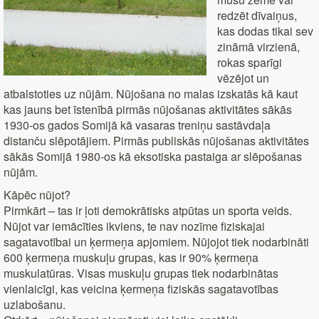
redzēt dīvaiņus,
kas dodas tikai sev
zināmā virzienā,
rokas sparīgi
vēzējot un
atbalstoties uz nūjām. Nūjošana no malas izskatās kā kaut
kas jauns bet īstenībā pirmās nūjošanas aktivitātes sākās
1930-os gados Somijā kā vasaras treniņu sastāvdaļa
distanču slēpotājiem. Pirmās publiskās nūjošanas aktivitātes
sākās Somijā 1980-os kā eksotiska pastaiga ar slēpošanas
nūjām.
Kāpēc nūjot?
Pirmkārt – tas ir ļoti demokrātisks atpūtas un sporta veids.
Nūjot var iemācīties ikviens, te nav nozīme fiziskajai
sagatavotībai un ķermeņa apjomiem. Nūjojot tiek nodarbināti
600 ķermeņa muskuļu grupas, kas ir 90% ķermeņa
muskulatūras. Visas muskuļu grupas tiek nodarbinātas
vienlaicīgi, kas veicina ķermeņa fiziskās sagatavotības
uzlabošanu.