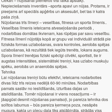
Otrkārt – nūjošanai piemēroti visi laika apstākļi.
Nepieciešamais inventārs –sporta apavi un nūjas. Protams, ir
pieejams arī speciāls apģērbs un aksesuāri, bet tas ir katra
paša ziņā.
Nūjošanas trīs līmeņi – veselības, fitnesa un sporta līmenis..
Veselības līmenis ieteicams atveseļošanās periodā ,
nodarbības domātas ikvienam, kas rūpējas par savu veselību.
Fitnesa līmenī nūjotājs kopā ar grupu vai individuāli strādā pie
fiziskās formas uzlabošanas, svara kontroles, aerobās spējas
uzlabošanas, kā rezultātā tiek iegūts trenēts, lokans augums.
Spora līmenī trenējas fiziski spēcīgi cilvēki, sportisti, tie ir
augstas intensitātes, sistemātiski treniņi, kas uzlabo muskuļu
spēku, aerobās un anaerobās spējas.
Tehnika
Lai nūjošanas treniņi būtu efektīvi, ieteicams nodarboties
divas līdz trīs reizes nedēļā 60-90 minūtes. Nodarbības
pamats sastāv no iesildīšanās, izturības daļas un
atsildīšanās. Tomēr nūjošanai ir viens nosacījums – ir
jāapgūst desmit nūjošanas pamatsoļi, jo pareiza tehnika dos
solītos labumus – būs pareiza ķermeņa poza, nesāpēs
mugura, kakla un plecu daļa tiks atslābināta, strādās viss