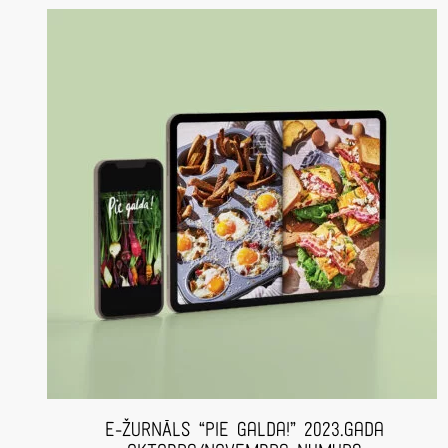
E-ŽURNĀLS “Pie Galda!” 2023.gada