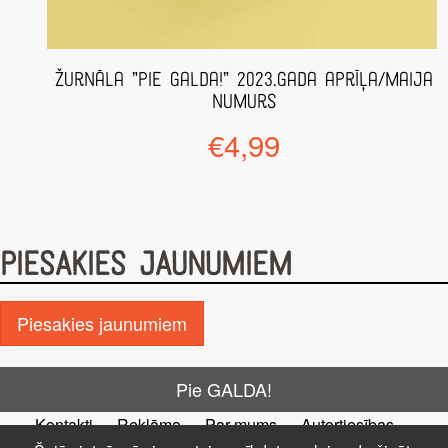
Žurnāla ”Pie Galda!” 2023.gada aprīļa/maija
numurs
€
4,99
PIESAKIES JAUNUMIEM
Piesakies jaunumiem
Pie GALDA!
Kontakti
Reklāma
Par mums
Autortiesības