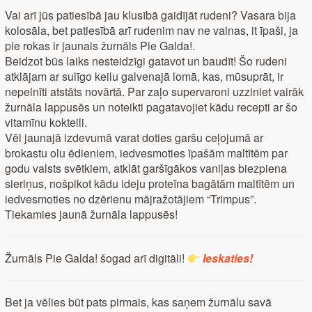
Vai arī jūs patiesībā jau klusībā gaidījāt rudeni? Vasara bija
kolosāla, bet patiesībā arī rudenim nav ne vainas, it īpaši, ja
pie rokas ir jaunais žurnāls Pie Galda!.
Beidzot būs laiks nesteidzīgi gatavot un baudīt! Šo rudeni
atklājam ar sulīgo keilu galvenajā lomā, kas, mūsuprāt, ir
nepelnīti atstāts novārtā. Par zaļo supervaroni uzziniet vairāk
žurnāla lappusēs un noteikti pagatavojiet kādu recepti ar šo
vitamīnu kokteili.
Vēl jaunajā izdevumā varat doties garšu ceļojumā ar
brokastu olu ēdieniem, iedvesmoties īpašām maltītēm par
godu valsts svētkiem, atklāt garšīgākos vaniļas biezpiena
sieriņus, nošpikot kādu ideju proteīna bagātām maltītēm un
iedvesmoties no dzērienu mājražotājiem “Trimpus”.
Tiekamies jaunā žurnāla lappusēs!
Žurnāls Pie Galda! šogad arī digitāli!
Ieska
ties!
Bet ja vēlies būt pats pirmais, kas saņem žurnālu savā