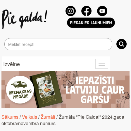
Izvēlne
Toggle
navigation
Sākums
/
Veikals
/
Žurnāli
/ Žurnāla ”Pie Galda!” 2024.gada
oktobra/novembra numurs