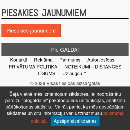
PIESAKIES JAUNUMIEM
Piesakies jaunumiem
Pie GALDA!
Kontakti
Reklāma
Par mums
Autortiesības
PRIVĀTUMA POLITIKA
NOTEIKUMI – DISTANCES
LĪGUMS
Uz augšu ↑
© 2026 Visas tiesības aizsargātas
Šajā vietnē mēs izmantojam sīkdatnes, lai nodrošinātu
pareizu "piegalda.lv" pakalpojumus un funkcijas, analizētu
pārlūkošanas statistiku. Vairāk par to, ka mēs apstrādājam
sīkdatnes un citu informāciju vari uzzināt mūsu
privātuma
politikā
.
Apstiprināt sīkdatnes