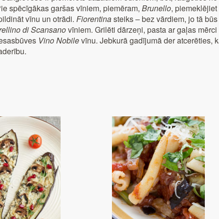
i. Pie spēcīgākas garšas vīniem, piemēram,
Brunello
, piemeklējie
ildināt vīnu un otrādi.
Fiorentina
steiks – bez vārdiem, jo tā bū
ellino di Scansano
vīniem. Grilēti dārzeņi, pasta ar gaļas mērc
miesasbūves
Vino Nobile
vīnu. Jebkurā gadījumā der atcerēties, 
aderību.