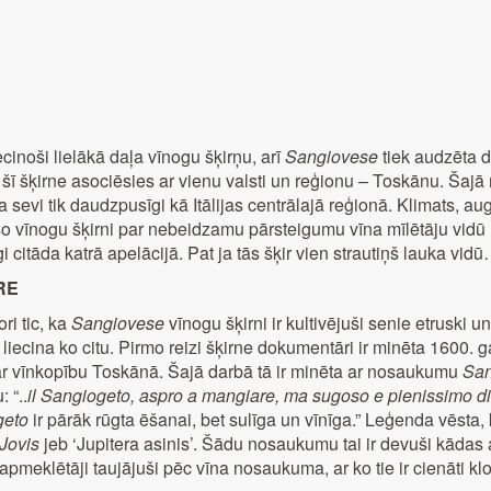
ecinoši lielākā daļa vīnogu šķirņu, arī
Sangiovese
tiek audzēta d
 šī šķirne asociēsies ar vienu valsti un reģionu – Toskānu. Šajā
sevi tik daudzpusīgi kā Itālijas centrālajā reģionā. Klimats, augsn
o vīnogu šķirni par nebeidzamu pārsteigumu vīna mīlētāju vidū u
gi citāda katrā apelācijā. Pat ja tās šķir vien strautiņš lauka vid
RE
ri tic, ka
Sangiovese
vīnogu šķirni ir kultivējuši senie etruski 
 liecina ko citu. Pirmo reizi šķirne dokumentāri ir minēta 1600
r vīnkopību Toskānā. Šajā darbā tā ir minēta ar nosaukumu
San
 “..
il Sangiogeto, aspro a mangiare, ma sugoso e pienissimo di
geto
ir pārāk rūgta ēšanai, bet sulīga un vīnīga.” Leģenda vēsta,
Jovis
jeb ‘Jupitera asinis’. Šādu nosaukumu tai ir devuši kādas
 apmeklētāji taujājuši pēc vīna nosaukuma, ar ko tie ir cienāti k