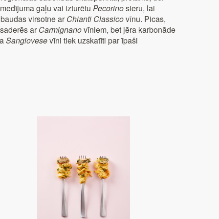
t medījuma gaļu vai izturētu
Pecorino
sieru, lai
s baudas virsotne ar
Chianti Classico
vīnu. Picas,
i saderēs ar
Carmignano
vīniem, bet jēra karbonāde
ka
Sangiovese
vīni tiek uzskatīti par īpaši