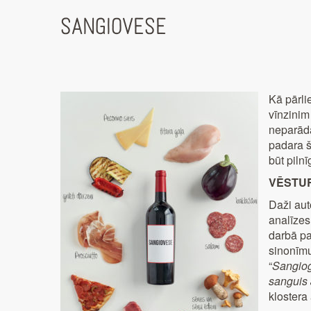
SANGIOVESE
Kā pārli
vīnzinim
neparāda 
padara š
būt pilnī
VĒSTU
Daži auto
analīzes
darbā pa
sinonīmu:
“
Sangio
sanguis 
klostera