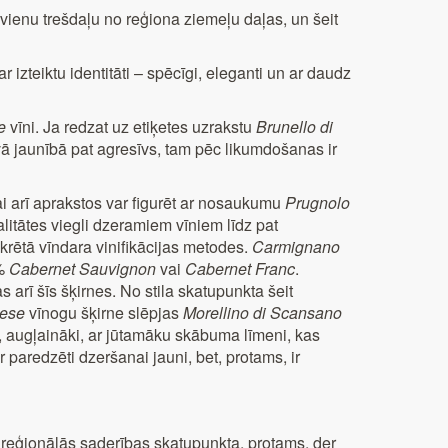
 vienu trešdaļu no reģiona ziemeļu daļas, un šeit
r izteiktu identitāti – spēcīgi, eleganti un ar daudz
e
vīni. Ja redzat uz etiķetes uzrakstu
Brunello di
ā jaunībā pat agresīvs, tam pēc likumdošanas ir
lai arī aprakstos var figurēt ar nosaukumu
Prugnolo
litātes viegli dzeramiem vīniem līdz pat
onkrētā vīndara vinifikācijas metodes.
Carmignano
0%
Cabernet Sauvignon
vai
Cabernet Franc
.
as arī šīs šķirnes. No stila skatupunkta šeit
ese
vīnogu šķirne slēpjas
Morellino
di Scansano
ki, augļaināki, ar jūtamāku skābuma līmeni, kas
ir paredzēti dzeršanai jauni, bet, protams, ir
 reģionālās saderības skatupunkta, protams, der