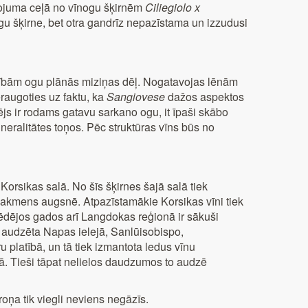
stojuma ceļā no vīnogu šķirnēm
Ciliegiolo x
gu šķirne, bet otra gandrīz nepazīstama un izzudusi
imībām ogu plānās miziņas dēļ. Nogatavojas lēnām
eraugoties uz faktu, ka
Sangiovese
dažos aspektos
js ir rodams gatavu sarkano ogu, it īpaši skābo
neralitātes toņos. Pēc struktūras vīns būs no
orsikas salā. No šīs šķirnes šajā salā tiek
ļķakmens augsnē. Atpazīstamākie Korsikas vīni tiek
Pēdējos gados arī Langdokas reģionā ir sākuši
k audzēta Napas ielejā, Sanlūisobispo,
 platībā, un tā tiek izmantota ledus vīnu
. Tieši tāpat nelielos daudzumos to audzē
troņa tik viegli neviens negāzīs.