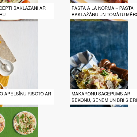
CEPTI BAKLAŽĀNI AR
PASTA A LA NORMA – PASTA
ERU
BAKLAŽĀNU UN TOMĀTU MĒR
O APELSĪNU RISOTO AR
MAKARONU SACEPUMS AR
BEKONU, SĒNĒM UN BRĪ SIER