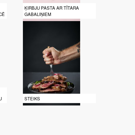
ĶIRBJU PASTA AR TĪTARA
CĒ
GABALIŅIEM
U
STEIKS