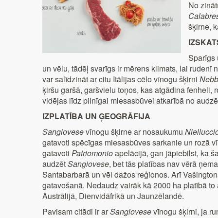
No zināt
Calabre
šķirne, 
IZSKAT
Sparīgs 
un vēlu, tādēļ svarīgs ir mērens klimats, lai rudenī
var salīdzināt ar citu Itālijas cēlo vīnogu šķirni
Nebb
ķiršu garšā, garšvielu toņos, kas atgādina fenheli,
vidējas līdz pilnīgai miesasbūvei atkarībā no audzē
IZPLATĪBA UN ĢEOGRĀFIJA
Sangiovese
vīnogu šķirne ar nosaukumu
Niellucci
gatavoti spēcīgas miesasbūves sarkanie un rozā vīn
gatavoti
Patriomonio
apelācijā, gan jāpiebilst, ka š
audzēt
Sangiovese
, bet tās platības nav vērā ņema
Santabarbarā un vēl dažos reģionos. Arī Vašingtonā
gatavošanā. Nedaudz vairāk kā 2000 ha platībā to
Austrālijā, Dienvidāfrikā un Jaunzēlandē.
Pavisam citādi ir ar
Sangiovese
vīnogu šķirni, ja ru