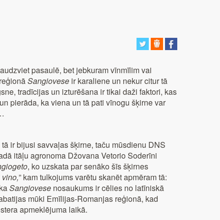
audzviet pasaulē, bet jebkuram vīnmīlim vai
 reģionā
Sangiovese
ir karaliene un nekur citur tā
e, tradīcijas un izturēšana ir tikai daži faktori, kas
n pierāda, ka viena un tā pati vīnogu šķirne var
ū…
un tā ir bijusi savvaļas šķirne, taču mūsdienu DNS
. gadā itāļu agronoma Džovana Vetorio Soderīni
giogeto
, ko uzskata par senāko šīs šķirnes
 vino,
” kam tulkojums varētu skanēt apmēram tā:
 ka
Sangiovese
nosaukums ir cēlies no latīniskā
 abatijas mūki Emīlijas-Romanjas reģionā, kad
lostera apmeklējuma laikā.