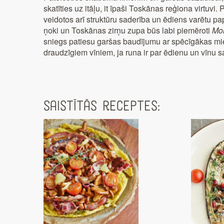
skatīties uz itāļu, it īpaši Toskānas reģiona virtuv
veidotos arī struktūru saderība un ēdiens varētu pap
ņoki un Toskānas zirņu zupa būs labi piemēroti
Mor
sniegs patiesu garšas baudījumu ar spēcīgākas 
draudzīgiem vīniem, ja runa ir par ēdienu un vīnu s
Saistītās receptes: