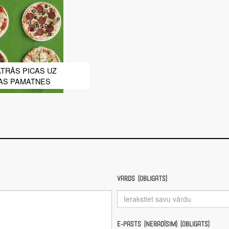
TRĀS PICAS UZ
JAS PAMATNES
Vārds (obligāts)
E-pasts (nerādīsim) (obligāts)