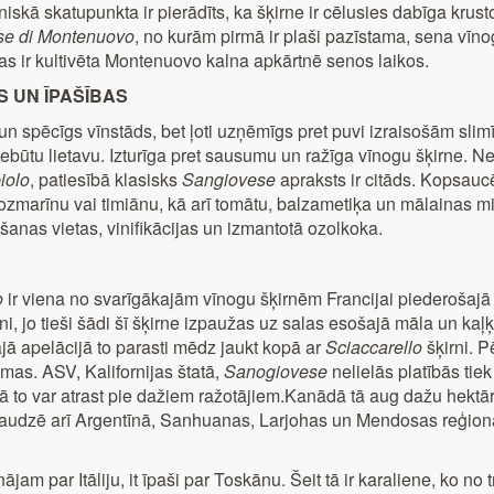
niskā skatupunkta ir pierādīts, ka šķirne ir cēlusies dabīga kru
se di Montenuovo
, no kurām pirmā ir plaši pazīstama, sena vīno
kas ir kultivēta Montenuovo kalna apkārtnē senos laikos.
S UN ĪPAŠĪBAS
un spēcīgs vīnstāds, bet ļoti uzņēmīgs pret puvi izraisošām sl
 nebūtu lietavu. Izturīga pret sausumu un ražīga vīnogu šķirne. N
iolo
, patiesībā klasisks
Sangiovese
apraksts ir citāds. Kopsaucē
 rozmarīnu vai timiānu, kā arī tomātu, balzametiķa un mālainas mi
šanas vietas, vinifikācijas un izmantotā ozolkoka.
o
ir viena no svarīgākajām vīnogu šķirnēm Francijai piederošajā K
i, jo tieši šādi šī šķirne izpaužas uz salas esošajā māla un ka
ajā apelācijā to parasti mēdz jaukt kopā ar
Sciaccarello
šķirni. 
mas. ASV, Kalifornijas štatā,
Sanogiovese
nelielās platībās tie
 to var atrast pie dažiem ražotājiem.Kanādā tā aug dažu hektāru
 audzē arī Argentīnā, Sanhuanas, Larjohas un Mendosas reģionā
nājam par Itāliju, it īpaši par Toskānu. Šeit tā ir karaliene, ko no 