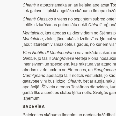
Chianti
ir atpazīstamākā un arī lielākā apelācija T
tiek gatavoti tipiski augstāka skābuma līmeņa daž
Chianti Classico
ir viens no septiņiem subreģioniem, 
lielāku izturēšanas potenciālu nekā
Chianti
reģionā
Montalcino
, kas atrodas uz dienvidiem no Sjēnas pi
Montalcino
, ziniet, jūsu rokās ir izcils vīns. Ņemot v
jābūt izturētam vismaz četrus gadus, no kuriem vis
Vino Nobile di Montepucian
o nav nekāda sakara a
Gentile
, jo tas ir
Sangiovese
vietējā klona nosauk
intensīviem un spēcīgiem, kas raksturā var atgādin
atrodas uz rietumiem no Florences, un
Sangiovese
Carmignano
apelācijā tā ir noticis vēsturiski, jo kā
gatavotie vīni būs līdzīgi
Chianti
, bet ar augļaināk
apelācijā. Šī vieta atrodas Toskānas dienvidos, kur 
garšā liks atcerēties skābo ķiršu notis. Svaigās g
izņēmumi.
SADERĪBA
Pateicoties skābuma līmenim un garšas dažādībai