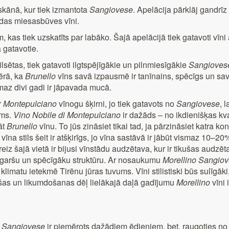
oskānā, kur tiek izmantota
Sangiovese
. Apelācija pārklāj gandrīz
ādas miesasbūves vīni.
kas tiek uzskatīts par labāko. Šajā apelācijā tiek gatavoti vīni a
 gatavotie.
lsētas, tiek gatavoti ilgtspējīgākie un pilnmiesīgākie
Sangioves
ērā, ka
Brunello
vīns savā izpausmē ir tanīnains, spēcīgs un sav
maz divi gadi ir jāpavada mucā.
r
Montepulciano
vīnogu šķirni, jo tiek gatavots no
Sangiovese
, 
ums.
Vino Nobile di Montepulciano
ir dažāds – no ikdienišķas kva
āt
Brunello
vīnu. To jūs zināsiet tikai tad, ja pārzināsiet katra k
vīna stils šeit ir atšķirīgs, jo vīna sastāvā ir jābūt vismaz 10–2
dreiz šajā vietā ir bijusi vīnstādu audzētava, kur ir tikušas audzēt
u garšu un spēcīgāku struktūru. Ar nosaukumu
Morellino
Sangiov
klimatu ietekmē Tirēnu jūras tuvums. Vīni stilistiski būs sulīgā
aršas un likumdošanas dēļ lielākajā daļā gadījumu
Morellino
vīni 
,
Sangiovese
ir piemērots dažādiem ēdieniem, bet, raugoties no