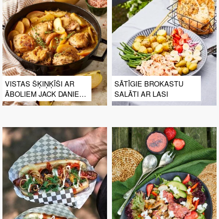
VISTAS ŠĶIŅĶĪŠI AR
SĀTĪGIE BROKASTU
ĀBOLIEM JACK DANIELS
SALĀTI AR LASI
UN SALDĀ KRĒJUMA
MĒRCĒ