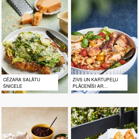
CĒZARA SALĀTU
ZIVS UN KARTUPEĻU
ŠNICELE
PLĀCENĪŠI AR
SALĀTIEM