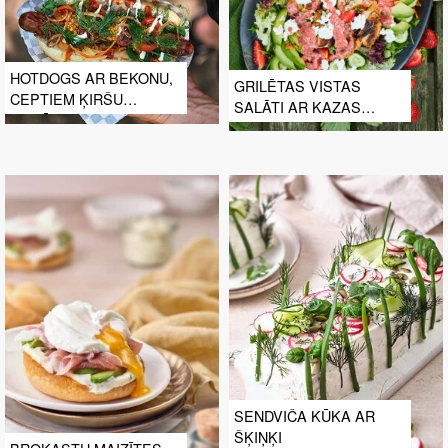
HOTDOGS AR BEKONU,
GRILĒTAS VISTAS
CEPTIEM ĶIRŠU
SALĀTI AR KAZAS
TOMĀTIEM UN
SIERU UN ZEMEŅU UN
FRITĒTIEM ŠALOTES
MAGOŅU MĒRCI
SĪPOLIEM
SENDVIČA KŪKA AR
ŠĶIŅĶI