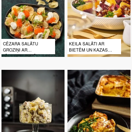
CĒZARA SALĀTU
KEILA SALĀTI AR
GROZIŅI AR
BIETĒM UN KAZAS
TĪĢERGARNELĒM
SIERU