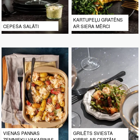
KARTUPEĻU GRATĒNS
CEPEŠA SALĀTI
AR SIERA MĒRCI
VIENAS PANNAS
GRILĒTS SVIESTA
ZEMNIEKU VAKARIŅAS
ĶIRBIS AR CEPTĀM