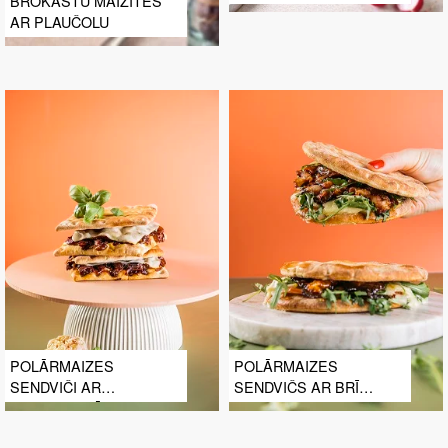
BROKASTU MAIZĪTES
AR PLAUČOLU
POLĀRMAIZES
POLĀRMAIZES
SENDVIČI AR
SENDVIČS AR BRĪ
KARAMELIZĒTIEM
SIERU UN ĶIPLOKU
SĪPOLIEM UN ČORIZO
MĒRCI