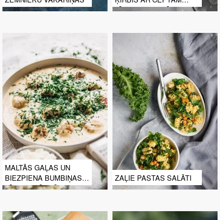
TĪĢERGARNELĒM UN
PEKANRIEKSTIEM
MALTĀS GAĻAS UN
BIEZPIENA BUMBIŅAS
ZAĻIE PASTAS SALĀTI
SĪPOLU MĒRCĒ