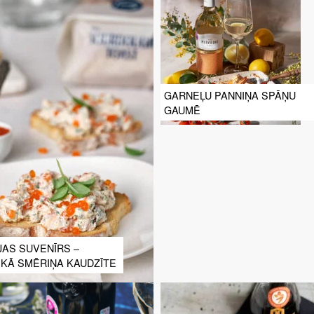
GARNEĻU PANNIŅA SPĀŅU
GAUMĒ
JAS SUVENĪRS –
SKĀ SMĒRIŅA KAUDZĪTE