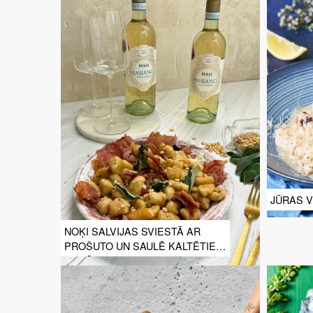
JŪRAS V
NOĶI SALVIJAS SVIESTĀ AR
PROŠUTO UN SAULĒ KALTĒTIEM
TOMĀTIEM