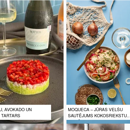
U, AVOKADO UN
MOQUECA – JŪRAS VELŠU
 TARTARS
SAUTĒJUMS KOKOSRIEKSTU
PIENĀ