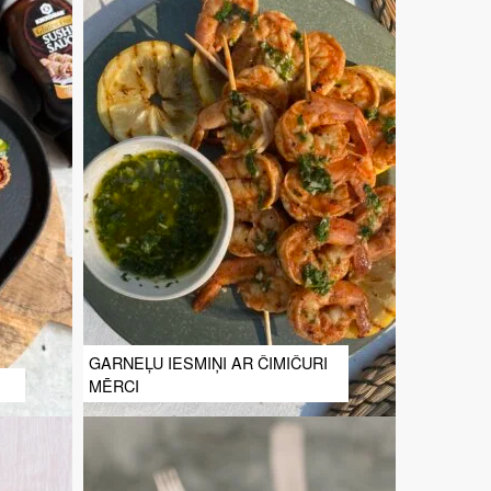
GARNEĻU IESMIŅI AR ČIMIČURI
MĒRCI