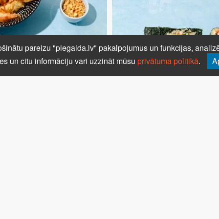
šinātu pareizu "piegalda.lv" pakalpojumus un funkcijas, analizēt
es un citu informāciju vari uzzināt mūsu
privātuma politikā
.
A
AS GARNELES AR
KVINOJAS SUŠI AR TEMPURA
IEKSTU MĒRCI
GARNELĒM
EKSOTISKIE TAKO AR
GARNELĒM