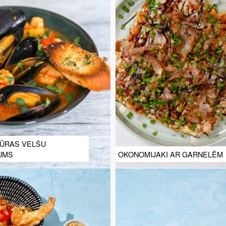
JŪRAS VELŠU
OKONOMIJAKI AR GARNELĒM
UMS