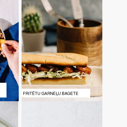
FRITĒTU GARNEĻU BAGETE