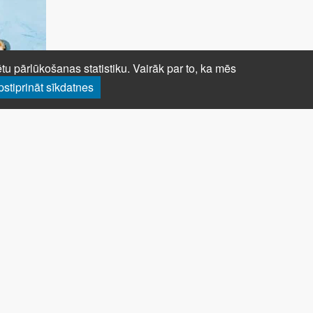
u pārlūkošanas statistiku. Vairāk par to, ka mēs
pstiprināt sīkdatnes
S
NŪDELES AR GARNELĒM ĀZIJAS
GAUMĒ