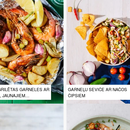
GRILĒTAS GARNELES AR
GARNEĻU SEVIČE AR NAČOS
, JAUNAJIEM
ČIPSIEM
EĻIEM UN CITRONU