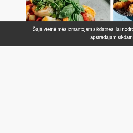
Šajā vietnē mēs izmantojam sīkdatnes, lai nodro
apstrādājam sīkdatn
PASTA AR BIEŠU PESTO UN
TEMPUR
TĪĢERGARNELĒM
ZEMESR