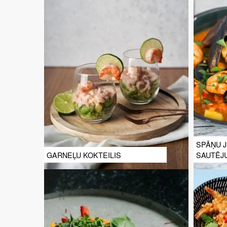
SPĀŅU 
GARNEĻU KOKTEILIS
SAUTĒJ