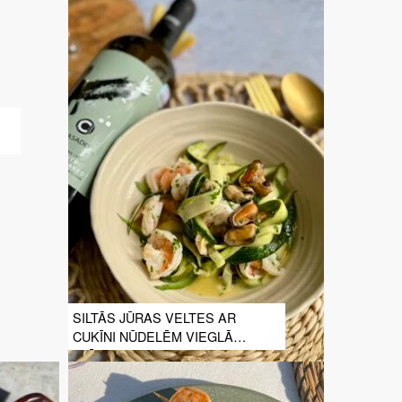
SILTĀS JŪRAS VELTES AR
CUKĪNI NŪDELĒM VIEGLĀ
OLĪVEĻĻAS, CITRUSU UN
ĶIPLOKU SVIESTA MĒRCĒ