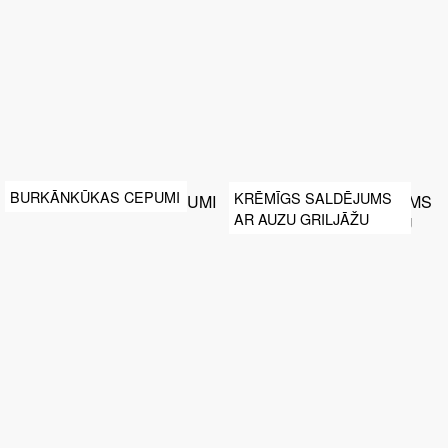
BURKĀNKŪKAS CEPUMI
KRĒMĪGS SALDĒJUMS
AR AUZU GRILJĀŽU