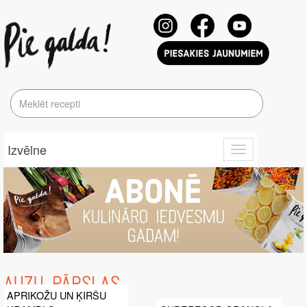
Izvēlne
Toggle
navigation
AUZU PĀRSLAS
APRIKOŽU UN ĶIRŠU