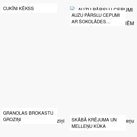
CUKĪNI KĒKSS
AUZU PĀRSLU CEPUMI
AR ŠOKOLĀDES
GABALIŅIEM UN
ROZĪNĒM
GRANOLAS BROKASTU
GROZIŅI
SKĀBĀ KRĒJUMA UN
MELLEŅU KŪKA