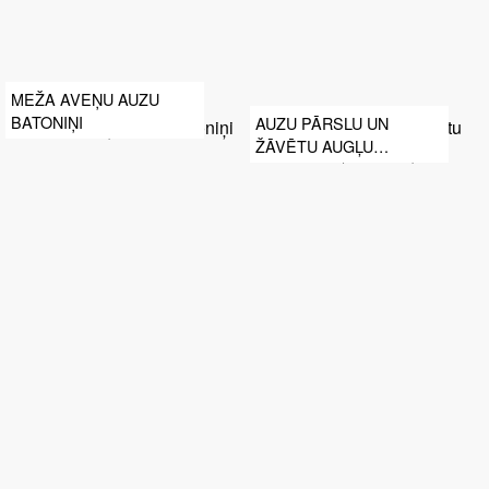
MEŽA AVEŅU AUZU
BATONIŅI
AUZU PĀRSLU UN
ŽĀVĒTU AUGĻU
BATONIŅI