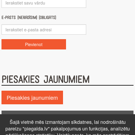
E-pasts (nerādīsim) (obligāts)
PIESAKIES JAUNUMIEM
Piesakies jaunumiem
Pie GALDA!
Šajā vietnē mēs izmantojam sīkdatnes, lai nodrošinātu
Kontakti
Reklāma
Par mums
Autortiesības
pareizu "piegalda.lv" pakalpojumus un funkcijas, analizētu