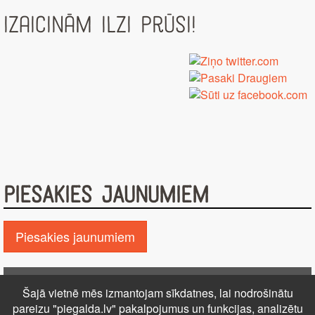
Izaicinām Ilzi Prūsi!
PIESAKIES JAUNUMIEM
Piesakies jaunumiem
Pie GALDA!
Šajā vietnē mēs izmantojam sīkdatnes, lai nodrošinātu
Kontakti
Reklāma
Par mums
Autortiesības
pareizu "piegalda.lv" pakalpojumus un funkcijas, analizētu