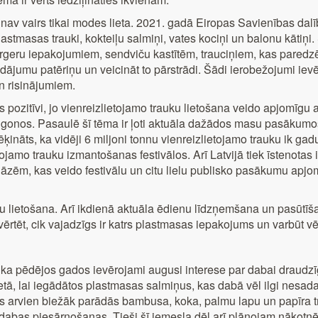
 vairs tikai modes lieta. 2021. gadā Eiropas Savienības dalībva
astmasas trauki, kokteiļu salmiņi, vates kociņi un balonu kātiņi
rgeru iepakojumiem, sendviču kastītēm, trauciņiem, kas paredzē
dājumu patēriņu un veicināt to pārstrādi. Šādi ierobežojumi ie
n risinājumiem.
ozitīvi, jo vienreizlietojamo trauku lietošana veido apjomīgu a
oligonos. Pasaulē šī tēma ir ļoti aktuāla dažādos masu pasākum
ināts, ka vidēji 6 miljoni tonnu vienreizlietojamo trauku ik gad
etojamo trauku izmantošanas festivālos. Arī Latvijā tiek īstenota
lāzēm, kas veido festivālu un citu lielu publisko pasākumu apjo
lietošana. Arī ikdienā aktuāla ēdienu līdzņemšana un pasūtīšana
rtēt, cik vajadzīgs ir katrs plastmasas iepakojums un varbūt vē
 ka pēdējos gados ievērojami augusi interese par dabai draudzī
ietā, lai iegādātos plastmasas salmiņus, kas dabā vēl ilgi nesad
s arvien biežāk parādās bambusa, koka, palmu lapu un papīra 
no dabas piesārņošanas. Tieši šī iemesla dēļ arī plānojam nākot