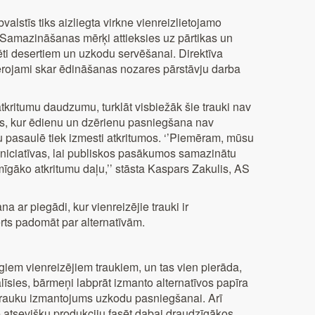
lstīs tiks aizliegta virkne vienreizlietojamo
. Samazināšanas mērķi attieksies uz pārtikas un
ti desertiem un uzkodu servēšanai. Direktīva
vērojami skar ēdināšanas nozares pārstāvju darba
tkritumu daudzumu, turklāt visbiežāk šie trauki nav
os, kur ēdienu un dzērienu pasniegšana nav
u pasaulē tiek izmesti atkritumos. ‘’Piemēram, mūsu
s iniciatīvas, lai publiskos pasākumos samazinātu
mīgāko atkritumu daļu,’’ stāsta Kaspars Zakulis, AS
 ar piegādi, kur vienreizējie trauki ir
rts padomāt par alternatīvām.
giem vienreizējiem traukiem, un tas vien pierāda,
alīsies, bārmeņi labprāt izmanto alternatīvos papīra
trauku izmantojums uzkodu pasniegšanai. Arī
nē atsevišķu produkciju fasēt dabai draudzīgākos