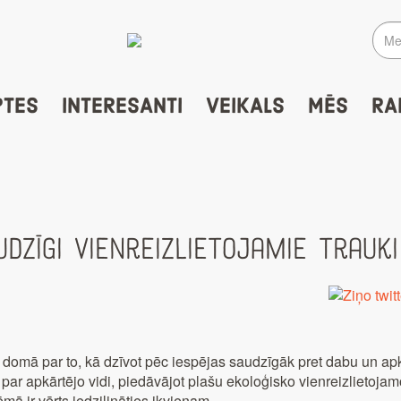
PTES
INTERESANTI
VEIKALS
MĒS
RA
udzīgi vienreizlietojamie trauki
s domā par to, kā dzīvot pēc iespējas saudzīgāk pret dabu un apk
 par apkārtējo vidi, piedāvājot plašu ekoloģisko vienreizlietojamo
ēmā ir vērts iedziļināties ikvienam.