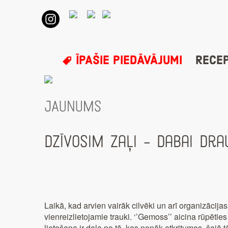
ĪPAŠIE PIEDĀVĀJUMI
RECE
JAUNUMS
Dzīvosim zaļi – dabai dra
Laikā, kad arvien vairāk cilvēki un arī organizācija
vienreizlietojamie trauki. ‘’Gemoss’’ aicina rūpēties
lietošana ir daļa no tā, kas nonāk atkritumos, šajā t