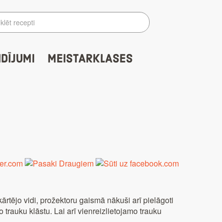
IDĪJUMI
MEISTARKLASES
ārtējo vidi, prožektoru gaismā nākuši arī pielāgoti
 trauku klāstu. Lai arī vienreizlietojamo trauku