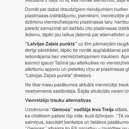
Domāt par dabai draudzīgiem risinājumiem nudien nav
plastmasas izstrādājumu, piemēram, vienreizējie pl
dzērienu vienreizlietojamo plastmasas taru: hambu
paredz samazināt arī dažādu citu plastmasas izstrā
ikdienu, tāpēc jau laikus jādomā par alternatīvām u
”Latvijas Zaļais punkts”
uz šīm pārmaiņām raugās p
derīgi pārstrādei, tāpēc tie nonāk apglabāšanai p
iedomājama bez vienreizlietojamiem traukiem. Aprēķ
kaimiņi igauņi Tallinā jau atteikušies no vienreizli
atkritumu apjomu un pieteiktu cīņu ar plastmasas g
“Latvijas Zaļais punkts” direktors.
Ne tikai masu pasākumos aktuāla vienreizējo trauku 
neatņemama sastāvdaļa. Šajās situācijās varam izvē
Vienreizējo trauku alternatīvas
Uzņēmuma ‘’
Gemoss’’ vadītāja Ieva Treija
stāsta,
ka cilvēkiem patiesi rūp vide, kurā dzīvojam. ‘’Tā v
salmiņus, savukārt banketos un lielākos pasākumo
‘’Gemoss’’ atbalsta šo ES iniciatīvu – izvairīties 