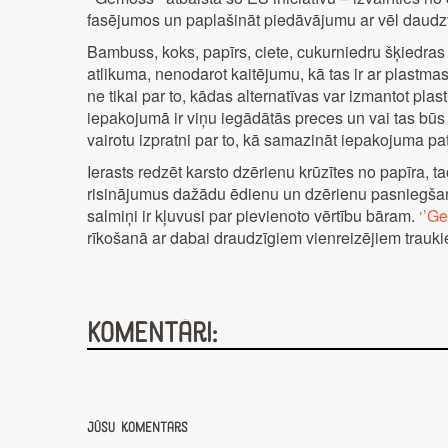
fasējumos un paplašināt piedāvājumu ar vēl daudzve
Bambuss, koks, papīrs, ciete, cukurniedru šķiedras 
atlikuma, nenodarot kaitējumu, kā tas ir ar plastma
ne tikai par to, kādas alternatīvas var izmantot pla
iepakojumā ir viņu iegādātās preces un vai tas būs 
vairotu izpratni par to, kā samazināt iepakojuma p
Ierasts redzēt karsto dzērienu krūzītes no papīra, t
risinājumus dažādu ēdienu un dzērienu pasniegšana
salmiņi ir kļuvusi par pievienoto vērtību bāram.
‘’G
rīkošanā ar dabai draudzīgiem vienreizējiem trauk
Komentāri:
Jūsu komentārs