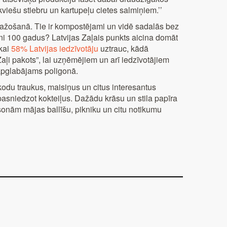
iešu stiebru un kartupeļu cietes salmiņiem.’’
u ražošanā. Tie ir kompostējami un vidē sadalās bez
eni 100 gadus? Latvijas Zaļais punkts aicina domāt
ikai
58% Latvijas iedzīvotāju
uztrauc, kādā
aļi pakots”, lai uzņēmējiem un arī iedzīvotājiem
 apglabājams poligonā.
zkodu traukus, maisiņus un citus interesantus
asniedzot kokteiļus. Dažādu krāsu un stila papīra
nām mājas ballīšu, pikniku un citu notikumu