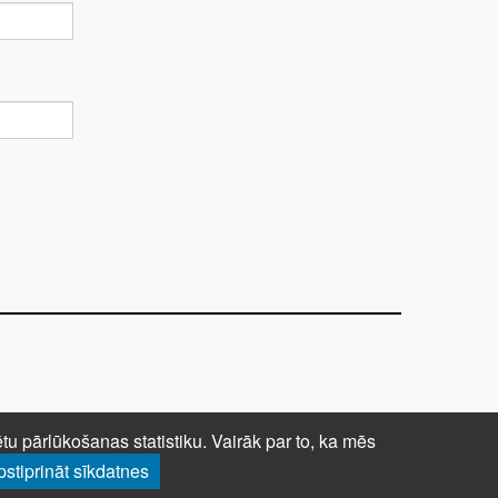
UMI – DISTANCES LĪGUMS
Uz augšu ↑
u pārlūkošanas statistiku. Vairāk par to, ka mēs
pstiprināt sīkdatnes
© 2026 Visas tiesības aizsargātas