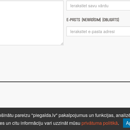
E-pasts (nerādīsim) (obligāts)
ar mums
Autortiesības
PRIVĀTUMA POLITIKA
NOTEIK
šinātu pareizu "piegalda.lv" pakalpojumus un funkcijas, analizēt
es un citu informāciju vari uzzināt mūsu
privātuma politikā
.
A