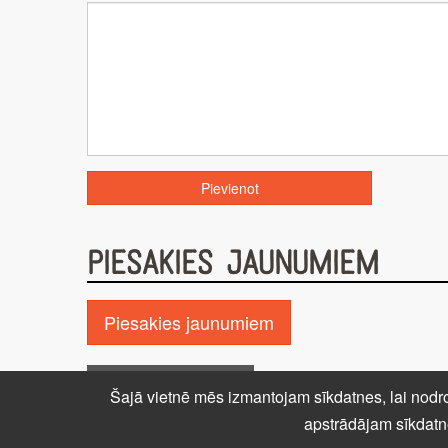
PIESAKIES JAUNUMIEM
Piesakies jaunumiem
Pie GALDA!
Kontakti
Reklāma
P
Šajā vietnē mēs izmantojam sīkdatnes, lai nodro
apstrādājam sīkdatn