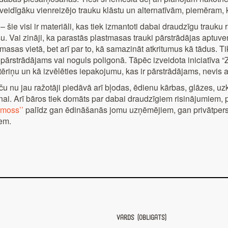
idīgāku vienreizējo trauku klāstu un alternatīvām, piemēram, kv
– šie visi ir materiāli, kas tiek izmantoti dabai draudzīgu trauk
su. Vai zināji, ka parastās plastmasas trauki pārstrādājas aptuv
stmasas vietā, bet arī par to, kā samazināt atkritumus kā tādus. T
pārstrādājams vai noguls poligonā. Tāpēc izveidota iniciatīva “Z
atēriņu un kā izvēlēties iepakojumu, kas ir pārstrādājams, nevis
aču nu jau ražotāji piedāvā arī bļodas, ēdienu kārbas, glāzes, u
i. Arī bāros tiek domāts par dabai draudzīgiem risinājumiem, p
emoss’’
palīdz gan ēdināšanās jomu uzņēmējiem, gan privātperso
iem.
Vārds (obligāts)