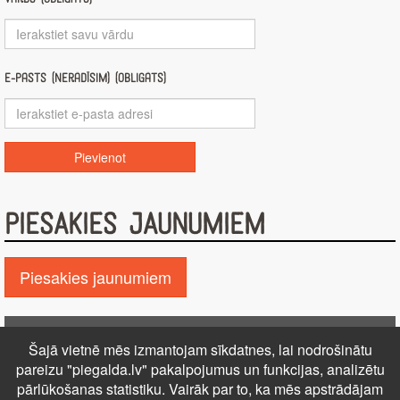
E-pasts (nerādīsim) (obligāts)
PIESAKIES JAUNUMIEM
Piesakies jaunumiem
Pie GALDA!
Šajā vietnē mēs izmantojam sīkdatnes, lai nodrošinātu
Kontakti
Reklāma
Par mums
Autortiesības
pareizu "piegalda.lv" pakalpojumus un funkcijas, analizētu
PRIVĀTUMA POLITIKA
NOTEIKUMI – DISTANCES
pārlūkošanas statistiku. Vairāk par to, ka mēs apstrādājam