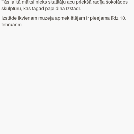
Tās laikā mākslinieks skatītāju acu priekšā radīja šokolādes
skulptūru, kas tagad papildina izstādi.
Izstāde ikvienam muzeja apmeklētājam ir pieejama līdz 10.
februārim.