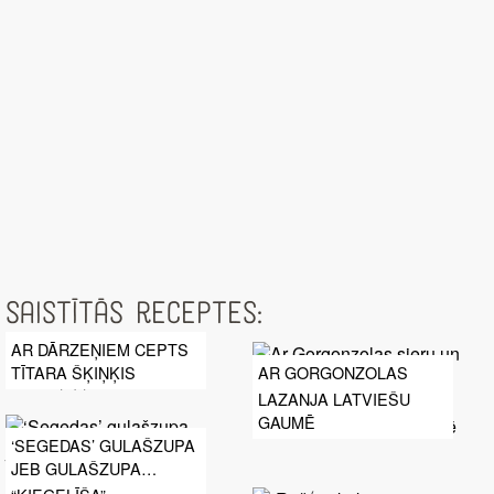
Saistītās receptes:
AR DĀRZEŅIEM CEPTS
TĪTARA ŠĶIŅĶIS
AR GORGONZOLAS
SIERU UN
LAZANJA LATVIEŠU
VALRIEKSTIEM PILDĪTI
GAUMĒ
BUMBIERI
‘SEGEDAS’ GULAŠZUPA
JEB GULAŠZUPA
REMARKA GAUMĒ