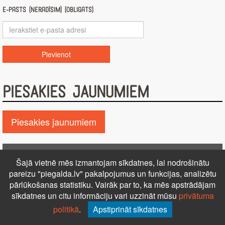
E-pasts (nerādīsim) (obligāts)
PIESAKIES JAUNUMIEM
Piesakies jaunumiem
Pie GALDA!
Šajā vietnē mēs izmantojam sīkdatnes, lai nodrošinātu
Kontakti
Reklāma
Par mums
Autortiesības
pareizu "piegalda.lv" pakalpojumus un funkcijas, analizētu
pārlūkošanas statistiku. Vairāk par to, ka mēs apstrādājam
PRIVĀTUMA POLITIKA
NOTEIKUMI – DISTANCES
sīkdatnes un citu informāciju vari uzzināt mūsu
privātuma
LĪGUMS
Uz augšu ↑
politikā
.
Apstiprināt sīkdatnes
© 2026 Visas tiesības aizsargātas