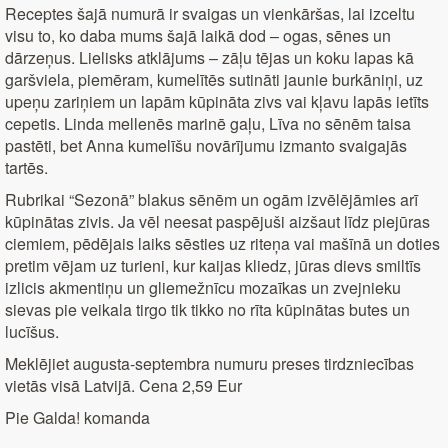
Receptes šajā numurā ir svaigas un vienkāršas, lai izceltu
visu to, ko daba mums šajā laikā dod – ogas, sēnes un
dārzeņus. Lielisks atklājums – zāļu tējas un koku lapas kā
garšviela, piemēram, kumelītēs sutināti jaunie burkāniņi, uz
upeņu zariņiem un lapām kūpināta zivs vai kļavu lapās ietīts
cepetis. Linda mellenēs marinē gaļu, Līva no sēnēm taisa
pastēti, bet Anna kumelīšu novārījumu izmanto svaigajās
tartēs.
Rubrikai “Sezonā” blakus sēnēm un ogām izvēlējāmies arī
kūpinātas zivis. Ja vēl neesat paspējuši aizšaut līdz piejūras
ciemiem, pēdējais laiks sēsties uz riteņa vai mašīnā un doties
pretim vējam uz turieni, kur kaijas kliedz, jūras dievs smiltīs
izlicis akmentiņu un gliemežnīcu mozaīkas un zvejnieku
sievas pie veikala tirgo tik tikko no rīta kūpinātas butes un
lucīšus.
Meklējiet augusta-septembra numuru preses tirdzniecības
vietās visā Latvijā. Cena 2,59 Eur
Pie Galda! komanda