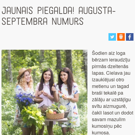
Jaunais PieGalda! augusta-
septembra numurs
Šodien aiz loga
bērzam ieraudzīju
pirmās dzeltenās
lapas. Cielava jau
izauklējusi otro
metienu un tagad
braši tekalē pa
zālāju ar uzstājīgu
svītu aizmugurē,
čakli lasot un dodot
savam mazulim
kumosiņu pēc
kumosa.