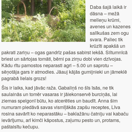
Daba šajā laikā ir
dāsna – mežā
melleņu krūmi,
avenes un kazenes
salīkušas zem ogu
svara. Paliec tik
krūzīti apakšā un
pakrati zariņu – ogas gandrīz pašas sabirst iekšā. Siltumnīcā
briest un sārtojas tomāti, bērni pa zirņu dobi vien dzīvojas.
Kādu rītu pamostos neparasti agri – 5.00 un saprotu –
sēņotāja gars ir atmodies. Jāauj kājās gumijnieki un jāmeklē
pagrabā lielais grozs!
Šis ir laiks, kad jāvāc raža. Gabaliņš no šīs īsās, ne tik
saulainās un tomēr vasaras ir jāiekonservē burciņās, lai
ziemas spelgonī būtu, ko atcerēties un baudīt. Anna šim
numuram piedāvā savas vismīļākās zapšu receptes, Līva
rosina savārīt ko neparastāku – baklažānu čatniju vai kabaču
ievārījumu, arī kimči kāpostus, zaļumu pesto un, protams,
paštaisītu kečupu.